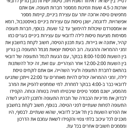
לטייל בין ישראל לאיחוד האמירויות. טיסות ישירות מבן גוריון לדובאי
אורכות כ-4.5 שעות וזמינות ממספר חברות תעופה. אם אתם
מחפשים טיסה ארוכה יותר עם עצירת ביניים, קיימות מספר
אפשרויות. לדוגמה, ישנן טיסות עם עצירות ביניים באיסטנבול, רומא
או אמסטרדם שיכולות להימשך עד 12 שעות. בנוסף, חברות תעופה
מסוימות מציעות טיסות לילה לדובאי עם עצירות ביניים בערים כמו
קהיר, אתונה או ביירות. בעת תכנון הטיסה, חשוב לקחת בחשבון את
זמני ההמראה וההגעה. רוב הטיסות יוצאות מנמל התעופה בן גוריון
בין השעות 8:00-10:00 בבוקר, עם הגעות לנמל התעופה של דובאי
בין השעות 12:00-2:00 אחר הצהריים. עם זאת, זה יכול להשתנות
בהתאם לחברת התעופה ולעיר השהייה. אם אתם לוקחים טיסת
לילה, זמני ההמראה יכולים להיות מאוחרים עד 22:00 וייתכן שתגיעו
לדובאי כבר ב-4:00 בבוקר למחרת. למי שמחפש להפיק את המרב
מהמסע, ישנם מספר טיפים שיבטיחו חוויה בטוחה ונוחה. הקפידו
לבדוק את מדיניות הכבודה של חברת התעופה ולתכנן להגיע לשדה
התעופה לפחות שעתיים לפני הטיסה. בנוסף, חשוב לקחת בחשבון
את הפרש השעות בין תל אביב לדובאי, שהוא שעתיים. לבסוף, היו
מוכנים לכל עיכוב בלתי צפוי והקפידו לשאת עמכם את הדרכון
ומסמכים חשובים אחרים בכל עת.