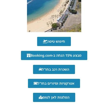
חיפוש טיסה
מבצע 15% הנחה ב-Booking.com
השכרת רכב בחו"ל
אטרקציות וסיורים בחו"ל
המלצות לאן לטוס