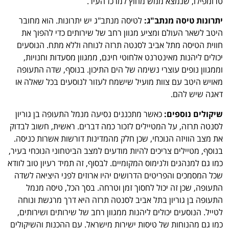
טרומפילו, שנמצא ממש מחוץ למרכז העיר.
יתרונות טיסה מנתב"ג:
לטיסה מנתב"ג יש יתרונות. הוא מחובר
היטב לשאר העולם ומציע מגוון רחב של שירותים כדי להפוך את
חווית הטיסה מתל אביב לסנטה תרזה לנוחה וללא מתח. הנוסעים
יכולים ליהנות מאינטרנט אלחוטי חינם, ממגוון מסעדות וחנויות,
וממגוון נופים עוצרי נשימה של הים התיכון. בנוסף, שדה התעופה
מאויש היטב עם צוות מועיל שישמח לעזור לנוסעים בכל שאלה או
דאגה שיש להם.
שיקולים נוספים:
כאשר מתכננים נסיעה מנמל התעופה בן גוריון
לסנטה תרזה, על המטיילים לזכור כמה דברים. ראשית, חשוב לבדוק
את מצב הוויזה הנוכחי, שכן חלק מהמדינות דורשות אשרות כניסה.
בנוסף, מטיילים צריכים להיות מודעים למצב הביטחוני הנוכחי בעיר,
כמו גם למנהגים ולנימוס המקומיים. לבסוף, זה תמיד רעיון טוב לוודא
שכל המסמכים והפריטים הדרושים יהיו ארוזים לפני היציאה לשדה
התעופה, שכן זה יכול לחסוך זמן וטרחה. בסך הכל, טיסה מנמל
התעופה בן גוריון בתל אביב לסנטה תרזה היא דרך מרגשת ונוחה
לטייל. הנוסעים יכולים ליהנות ממגוון רחב של שירותים ושירותים,
כמו גם מהנוחות של טיסות ישירות מישראל. עם ההכנות והשיקולים