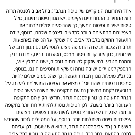
אחד היתרונות העיקריים של טיסה מנתב"ג בתל אביב לסנטה תרזה
הוא המחירים התחרותיים הקיימים. יש מגוון טיסות זמינות, כולל
טיסות ישירות וטיסות המשך, כך שהנוסעים יכולים לבחור את
האפשרות המתאימה ביותר לתקציב ולצרכים שלהם. בנוסף, שדה
התעופה ממוקם בלב תל אביב, מה שמקל על הגישה באמצעות
תחבורה ציבורית. שדה התעופה מציע למטיילים גם מגוון רחב של
שירותים, כגון אזור קניות פטור ממכס, מסעדות וברים, כמו גם בנק
והמרת מטבע. למי שזקוק לשירותים נוספים, ישנו טרקלין VIP,
המספק למטיילים ישיבה נוחה ומשקאות וחטיפים חינם. בנוסף,
בנתב"ג פועלות מגוון חברות תעופה, כך שהנוסעים יכולים להיות
סמוכים ובטוחים שהם יוכלו למצוא את הטיסה המושלמת ליעדם. על
הנוסעים לקחת בחשבון גם את התקופה של השנה כאשר טסים
מנמל התעופה בן גוריון לסנטה תרזה. חודשי הקיץ הם התקופה
העמוסה ביותר בשנה, ולכן הטיסות נוטות להיות יקרות יותר בתקופה
זו. מצד שני, חודשי החורף נוטים להיות פחות צפופים ומציעים
אפשרויות טיסה משתלמות יותר. בנוסף, על המטיילים לזכור שהפרש
השעות בין תל אביב לסנטה תרזה, שהוא שש שעות, ולכן עליהם
לתכנן בהתאם. בסך הכל, טיסה מנמל התעופה בן גוריון בתל אביב