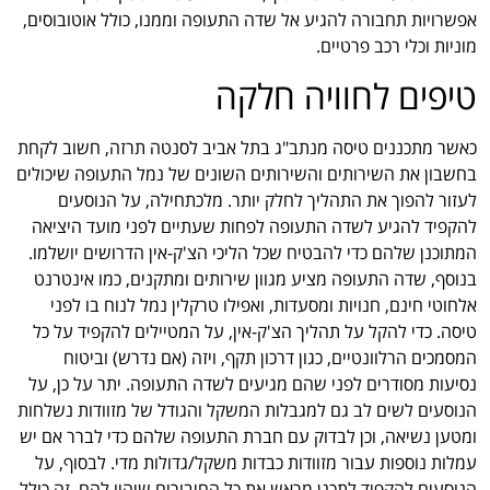
אפשרויות תחבורה להגיע אל שדה התעופה וממנו, כולל אוטובוסים,
מוניות וכלי רכב פרטיים.
טיפים לחוויה חלקה
כאשר מתכננים טיסה מנתב"ג בתל אביב לסנטה תרזה, חשוב לקחת
בחשבון את השירותים והשירותים השונים של נמל התעופה שיכולים
לעזור להפוך את התהליך לחלק יותר. מלכתחילה, על הנוסעים
להקפיד להגיע לשדה התעופה לפחות שעתיים לפני מועד היציאה
המתוכנן שלהם כדי להבטיח שכל הליכי הצ'ק-אין הדרושים יושלמו.
בנוסף, שדה התעופה מציע מגוון שירותים ומתקנים, כמו אינטרנט
אלחוטי חינם, חנויות ומסעדות, ואפילו טרקלין נמל לנוח בו לפני
טיסה. כדי להקל על תהליך הצ'ק-אין, על המטיילים להקפיד על כל
המסמכים הרלוונטיים, כגון דרכון תקף, ויזה (אם נדרש) וביטוח
נסיעות מסודרים לפני שהם מגיעים לשדה התעופה. יתר על כן, על
הנוסעים לשים לב גם למגבלות המשקל והגודל של מזוודות נשלחות
ומטען נשיאה, וכן לבדוק עם חברת התעופה שלהם כדי לברר אם יש
עמלות נוספות עבור מזוודות כבדות משקל/גדולות מדי. לבסוף, על
הנוסעים להקפיד לתכנן מראש את כל החיבורים שיהיו להם. זה כולל