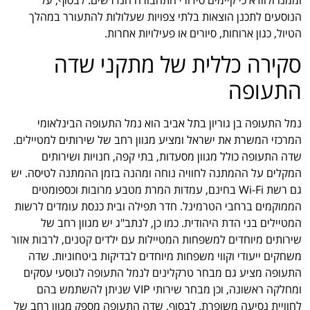
וממנו ולוודא כי קיימים סידורי התחבורה הנדרשים. לבסוף, על
הנוסעים לתכנן הוצאות בלתי צפויות שעלולות להתעורר במהלך
הטיול, כגון ארוחות, סיורים או פעילויות אחרות.
סקירה כללית של מתקני שדה
התעופה
נמל התעופה בן גוריון בתל אביב הוא נמל התעופה הבינלאומי
המרכזי המשרת את ישראל ומציע מגוון רחב של שירותים למטיילים.
שדה התעופה כולל מגוון מסעדות, בתי קפה, חנויות ושירותים
המקלים על ההמתנה לחוויה נוחה ומהנה בזמן ההמתנה לטיסה. יש
גם רשת Wi-Fi בחינם, עמדות המרת מטבע מרובות וכספומטים
הממוקמים ברחבי הטרמינל. חדר תפילה ובית כנסת עומדים לרשות
המטיילים בני הדת היהודית. כמו כן, לנתב"ג יש מגוון רחב של
שירותים מיוחדים למשפחות המטיילות עם ילדים קטנים, לרבות אזור
משחקים ייעודי וקווי משפחות מיוחדים לבדיקות ביטחוניות. שדה
התעופה מציע גם מבחר טרקלינים לנמל התעופה לנוסעי עסקים
ומחלקה ראשונה, וכן מבחר שירותי VIP שניתן להשתמש בהם
לחוויית נסיעה משופרת. לבסוף, שדה התעופה מספק מגוון רחב של