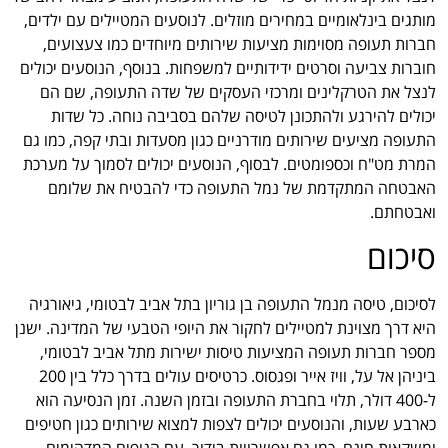
מותגים בינלאומיים במחירים מוזלים. לנוסעים המטיילים עם ילדים,
חברות תעופה מסוימות מציעות שירותים מיוחדים כמו צעצועים,
חוברות צביעה וסרטים ידידותיים למשפחות. בנוסף, הנוסעים יכולים
לנצל את הטרקלינים ומרכזי העסקים של שדה התעופה, שם הם
יכולים להירגע ולהתכונן לטיסה שלהם בסביבה נוחה. כל שדות
התעופה מציעים שירותים מודרניים כגון מסעדות ובתי קפה, כמו גם
המרת מט"ח וכספומטים. לבסוף, הנוסעים יכולים לסמוך על מערכת
האבטחה המתקדמת של נמל התעופה כדי להבטיח את שלומם
ואבטחתם.
סיכום
לסיכום, טיסה מנמל התעופה בן גוריון בתל אביב לבטומי, גיאורגיה
היא דרך מצוינת למטיילים לחקור את היופי הטבעי של המדינה. ישנן
מספר חברות תעופה המציעות טיסות ישירות מתל אביב לבטומי,
ביניהן אל על, וויז אייר ופגסוס. כרטיסים עולים בדרך כלל בין 200
ל-400 דולר, תלוי בחברת התעופה ובזמן השנה. זמן הנסיעה הוא
כארבע שעות, והנוסעים יכולים לצפות למצוא שירותים כגון חטיפים