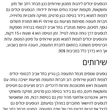
הנוסעים יכולים ליהנות ממגוון שירותים כגון מבחר רחב של מזון
ומשקאות, מקומות ישיבה נוחים ושירות ידידותי. הנוסעים יכולים גם
לצפות למצוא בידור בטיסה כגון סרטים, מוזיקה ותוכניות טלוויזיה.
חברות תעופה מסוימות מציעות גם שירותי Wi-Fi תמורת תשלום
נוסף. לסיכום, טיסות מנתב"ג בתל אביב לבטומי בגרוזיה מספקות
לנוסעים דרך נוחה ונוחה לטייל. זמן הטיסה הוא 4 שעות ו-15 דקות,
והנוסעים יכולים לצפות למצוא מגוון שירותים על סיפון המטוס. עלות
הכרטיסים משתנה בהתאם לחברת התעופה, העונה והיום בשבוע,
אך היא בדרך כלל בסביבות 90$.
שירותים
נוסעים שטסים מנמל התעופה בן גוריון בתל אביב לבטומי יכולים
לצפות למגוון שירותים. רוב חברות התעופה מציעות ישיבה נוחה עם
משענות ראש מתכווננות ומרווח לרגליים. רבים מציעים גם חטיפים
ומשקאות חינם, כמו גם בידור בטיסה כגון סרטים, מוזיקה ומשחקי
וידאו. אינטרנט אלחוטי מהיר זמין גם בטיסות רבות, מה שמאפשר
לנוסעים להישאר מחוברים במהלך נסיעתם. הנוסעים יכולים גם
לנצל את קניות הדיוטי פרי של שדה התעופה, המציע מבחר רחב של