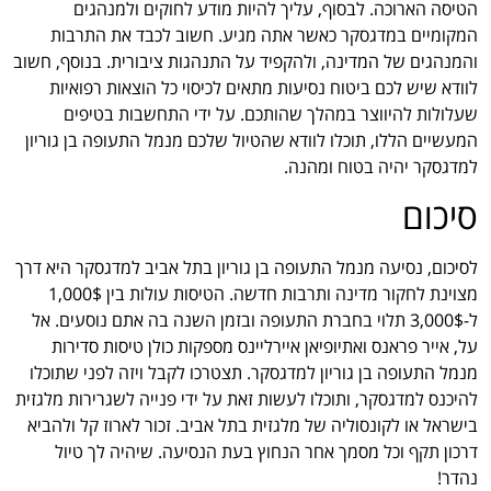
הטיסה הארוכה. לבסוף, עליך להיות מודע לחוקים ולמנהגים
המקומיים במדגסקר כאשר אתה מגיע. חשוב לכבד את התרבות
והמנהגים של המדינה, ולהקפיד על התנהגות ציבורית. בנוסף, חשוב
לוודא שיש לכם ביטוח נסיעות מתאים לכיסוי כל הוצאות רפואיות
שעלולות להיווצר במהלך שהותכם. על ידי התחשבות בטיפים
המעשיים הללו, תוכלו לוודא שהטיול שלכם מנמל התעופה בן גוריון
למדגסקר יהיה בטוח ומהנה.
סיכום
לסיכום, נסיעה מנמל התעופה בן גוריון בתל אביב למדגסקר היא דרך
מצוינת לחקור מדינה ותרבות חדשה. הטיסות עולות בין 1,000$
ל-3,000$ תלוי בחברת התעופה ובזמן השנה בה אתם נוסעים. אל
על, אייר פראנס ואתיופיאן איירליינס מספקות כולן טיסות סדירות
מנמל התעופה בן גוריון למדגסקר. תצטרכו לקבל ויזה לפני שתוכלו
להיכנס למדגסקר, ותוכלו לעשות זאת על ידי פנייה לשגרירות מלגזית
בישראל או לקונסוליה של מלגזית בתל אביב. זכור לארוז קל ולהביא
דרכון תקף וכל מסמך אחר הנחוץ בעת הנסיעה. שיהיה לך טיול
נהדר!