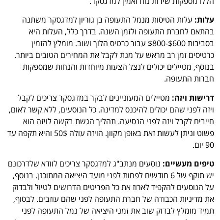
הללו מספקות שירות נוח ואמין למדגסקר.
עלות:
עלות הטיסות מנמל התעופה בן גוריון למדגסקר משתנה
בהתאם לחברת התעופה ולזמן השנה. בדרך כלל, העלות היא
בסביבות $600-$800 עבור כרטיס הלוך ושוב. מומלץ להזמין
כרטיסים זמן רב מראש על מנת לקבל את המחירים הטובים ביותר.
בנוסף, מטיילים יכולים לנצל הצעות מיוחדות והנחות שמספקות
חברות התעופה.
דרישות ויזה:
מטיילים המעוניינים לבקר במדגסקר צריכים לקבל
ויזה לפני שהם יכולים להיכנס למדינה. כל הנוסעים, ללא קשר לאום,
חייבים לקבל ויזה לפני הנסיעה. תהליך הגשת בקשה לויזה הוא
פשוט וניתן לעשות זאת באופן מקוון. הויזה עולה 50$ והיא תקפה עד
90 יום.
טיפים מעשיים:
נוסעים מנתב"ג למדגסקר צריכים לוודא שלדרכונם
יש תוקף של 6 חודשים לפחות לפני מועד היציאה המתוכנן. בנוסף,
על הנוסעים להקפיד לארוז את כל הפריטים הדרושים לטיול ולבדוק
את מדיניות הכבודה של חברת התעופה לפני שהם עוזבים. לבסוף,
תמיד מומלץ לבדוק שוב את זמני היציאה של נמל התעופה לפני