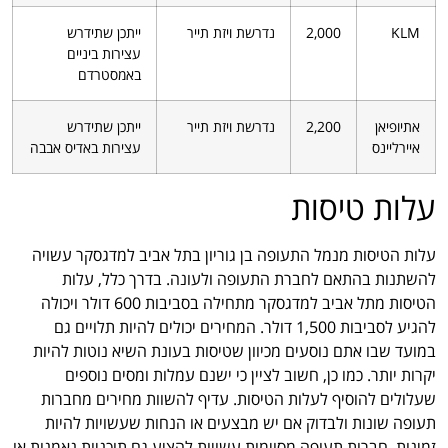
KLM
2,000
נדרשת ויזת תייר
ייתכן שתידרש
עצירות ביניים
באמסטרדם
אתיופיאן
2,200
נדרשת ויזת תייר
ייתכן שתידרש
איירליינס
עצירות באדיס אבבה
עלות טיסות
עלות הטיסות מנמל התעופה בן גוריון בתל אביב למדגסקר עשויה
להשתנות בהתאם לחברת התעופה ולעונה. בדרך כלל, עלות
הטיסות מתל אביב למדגסקר מתחילה בסביבות 600 דולר ויכולה
להגיע לסביבות 1,500 דולר. המחירים יכולים להיות תלויים גם
במועד שבו אתם נוסעים מכיוון שטיסות בעונת השיא נוטות להיות
יקרות יותר. כמו כן, חשוב לציין כי ישנם עמלות ומסים נוספים
שעלולים להוסיף לעלות הטיסות. עדיף להשוות מחירים מחברות
תעופה שונות ולבדוק אם יש מבצעים או הנחות שעשויות להיות
זמינות. חברות תעופה מסוימות עשויות להציע גם תוכניות נאמנות או