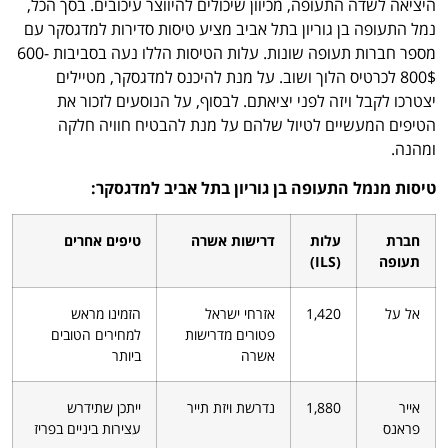
היציאה לשדה התעופה, מכיוון שיכולים להיווצר עיכובים. בסך הכל,
נמל התעופה בן גוריון בתל אביב מציע טיסות סדירות למדגסקר עם
מספר חברות תעופה שונות. עלות הטיסות הללו נעה בסביבות 600-
800$ לכרטיס הלוך ושוב. על מנת להיכנס למדגסקר, מטיילים
יצטרכו לקבל ויזה לפני יציאתם. לבסוף, על הנוסעים לזכור את
הטיפים המעשיים לטיול שלהם על מנת להבטיח חוויה חלקה
ומהנה.
טיסות מנמל התעופה בן גוריון בתל אביב למדגסקר:
חברת
עלות
דרישות אשרה
טיפים אחרים
תעופה
(ILS)
אל על
1,420
אזרחי ישראל
הזמינו מראש
פטורים מדרישות
למחירים הטובים
אשרה
ביותר
אייר
1,880
נדרשת ויזת תייר
ייתכן שתידרש
פראנס
עצירות ביניים בפריז