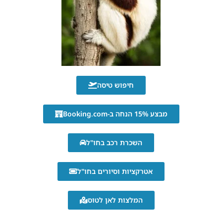
חיפוש טיסה
מבצע 15% הנחה ב-Booking.com
השכרת רכב בחו"ל
אטרקציות וסיורים בחו"ל
המלצות לאן לטוס