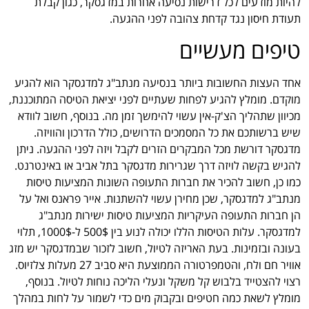
להיות מודעים לכל דרישות נסיעה אחרות במדגסקר, כגון קבלת
תעודת חיסון נגד קדחת צהובה לפני ההגעה.
טיפים מעשיים
אחד העצות החשובות ביותר בנסיעה מנתב"ג למדגסקר הוא להגיע
מוקדם. מומלץ להגיע לפחות שעתיים לפני יציאת הטיסה המתוכננת,
מכיוון שתהליך הצ'ק-אין עשוי להימשך זמן מה. בנוסף, חשוב לוודא
שיש ברשותכם את כל המסמכים הדרושים, כולל הדרכון והוויזה.
מדגסקר דורשת מכל המבקרים הזרים לקבל ויזה לפני ההגעה. ניתן
להגיש בקשה לויזה דרך שגרירות מדגסקר בתל אביב או באינטרנט.
כמו כן, חשוב להכיר את חברות התעופה השונות המציעות טיסות
מנתב"ג למדגסקר, שכן מחירן עשוי להשתנות. אייר פראנס ואל על
הן חברות התעופה העיקריות המציעות טיסות ישירות מנתב"ג
למדגסקר. עלות הטיסות הללו יכולה לנוע בין 500$ ל-1000$, תלוי
בעונה ובזמינות. בעת האריזה לטיול, חשוב לזכור שבמדגסקר יש מזג
אוויר חם ולח, והטמפרטורה הממוצעת היא סביב 27 מעלות צלזיוס.
רצוי להצטייד בלבוש קל משקל ונעלי הליכה נוחות לטיול. בנוסף,
מומלץ לשאת כמה חטיפים ובקבוק מים כדי לשמור על לחות במהלך