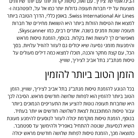
הבינלאומי של ציריך. עם זאת, טיסות יקרות יותר עם יותר שירותים
מוצעות על ידי חברות תעופה גדולות יותר כמו אל על, לופטהנזה ו-
Swiss International Air Lines. באופן כללי, הדרך הטובה ביותר
למצוא את הטיסות הזולות ביותר היא השוואת מחירים של חברות
תעופה שונות וזמנים בשנה. אתרים רבים, כמו Skyscanner,
מאפשרים לך לעשות זאת בקלות. בנוסף, הזמנת טיסות מראש
והימנעות מזמני נסיעה שיא יכולים גם לעזור להוזיל עלויות. בסך
הכל, עם קצת מחקר והכנה, תוכלו למצוא כמה דילים מעולים על
טיסות מנתב"ג בתל אביב לציריך, שוויץ.
הזמן הטוב ביותר להזמין
בכל הנוגע להזמנת טיסות מנתב"ג בתל אביב לציריך, שוויץ, הזמן
הטוב ביותר להזמין הוא לפחות שלושה חודשים מראש. הסיבה לכך
היא שחברות תעופה נוטות להציע את התעריפים הנמוכים ביותר
עבור טיסות המתוכננות לצאת לשלושה חודשים או יותר בעתיד.
בנוסף, הזמנת טיסות מוקדמת יכולה לעזור לנוסעים להימנע מעונת
השיא לנסיעות, שנוטה להתחיל באפריל ולהימשך עד ספטמבר.
כתוצאה מכך, הזמנת טיסות לפחות שלושה חודשים מראש יכולה