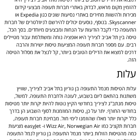
להזמין מקום מראש, לבדוק באתרי חברות תעופה מבצעי קידום
מכירות ולהשוות מחירים באתרי נסיעות שונים כגון Expedia או
Skyscanner. בנוסף, נוסעים יכולים להירשם לניוזלטרים של חברות
התעופה כדי לקבל הודעות על הנחות ומבצעים מיוחדים. בסך הכל,
טיסה בין תל אביב לציריך היא אופציה נוחה ומשתלמת עבור מטיילים
רבים. עם מספר חברות תעופה המציעות טיסות ישירות והרבה
דרכים למצוא את הדילים הטובים ביותר, קל לנצל את מסלול הטיסה
הזה.
עלות
עלות הטיסות מנמל התעופה בן גוריון בתל אביב לציריך, שוויץ
משתנות בהתאם ליום בשבוע, לעונה ולחברת התעופה. למשל,
טיסות מנתב"ג לציריך בחודשי הקיץ נוטות להיות יקרות יותר מטיסות
בחודשי החורף. יתר על כן, טיסות המוזמנות לסוף השבוע הן בדרך
כלל יקרות יותר מאלו שהוזמנו לימי חול. מבחינת חברות תעופה,
חברות תקציב כמו Wizz Air, Norwegian Air ו- easyJet מציעות
כמה מהטיסות הזולות ביותר מנמל התעופה בן גוריון לנמל התעופה