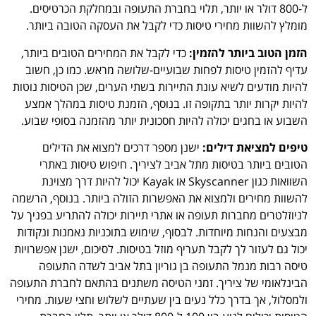
ל-800 דולר או יותר, תלוי בחברת התעופה ובמחלקת הכרטיסים.
מומלץ להשוות מחירי טיסות כדי לקבל את העסקה הטובה ביותר.
הזמן הטוב ביותר להזמין:
כדי לקבל את המחירים הטובים ביותר,
עדיף להזמין טיסות לפחות שבועיים-שלושה מראש. כמו כן, חשוב
להיות מודעים לשיא עונת התיירות בשתי הערים, שכן הטיסות נוטות
להיות יקרות יותר בתקופה זו. בנוסף, הזמנת טיסות במהלך אמצע
השבוע או בחגים יכולה להיות חסכונית יותר מהזמנה בסופי שבוע.
טיפים למציאת דילים:
ישנן מספר דרכים למצוא את הדילים
הטובים ביותר בטיסות מתל אביב לציריך. חיפוש טיסות באתרי
השוואות כגון Skyscanner או Kayak יכול להיות דרך מצוינת
להשוות מחירים ולמצוא את האפשרות הזולה ביותר. בנוסף, הרשמה
לניוזלטרים מחברות תעופה או אתרי תיירות יכולה להתריע בפניך על
מבצעים והנחות מיוחדות. לבסוף, שימוש בתוכניות נאמנות ונקודות
יכול גם לעזור לך לקבל תעריף מוזל בטיסות. לסיכום, ישנן אפשרויות
טיסה רבות מנמל התעופה בן גוריון בתל אביב לשדה התעופה
הבינלאומי של ציריך. זמני הטיסה משתנים בהתאם לחברת התעופה
ולמסלול, אך בדרך כלל נעים בין שעתיים לשלוש וחצי שעות. מחירי