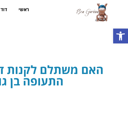
ראשי
דוד ב
פתח סרגל נגישות
האם משתלם לקנות די
התעופה בן גור