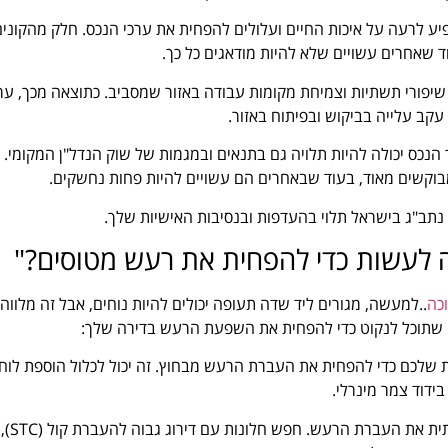
השפיע לרעה על איכות החיים ועלולים להפחית את ערכי הנכס. חלק מהקוני
ד שאחרים עשויים שלא להיות מודאגים כל כך.
 שיפורי תשתיות וצמיחת מקומות עבודה באזור שמסביב. כתוצאה מכך, ער
עקב עלייה בביקוש ובפיתוח באזור.
כס יכולה להיות תלויה גם בתנאים ובמגמות של שוק הנדל"ן המקומי.
מבוקשים מאוד, בעוד שבאחרים הם עשויים להיות פחות נחשקים.
 נתב"ג בישראל תלוי בהעדפות ובנסיבות האישיות שלך.
ה לעשות כדי להפחית את רעש מטוסים?"
כה
..למעשה, מגורים ליד שדה תעופה יכולים להיות נוחים, אבל זה מלווה
 שתוכל לנקוט כדי להפחית את השפעת הרעש בדירה שלך:
ות שלכם כדי להפחית את העברת הרעש מבחוץ. זה יכול לכלול הוספת לוח
בידוד צמר מינרלי.
חלונות: חלונות בעלי זיגוג כפול או משולש יכולים להפחית משמעותית את העברת הרעש. חפש חלונות עם דירוג גבוה להעברת קול (STC),