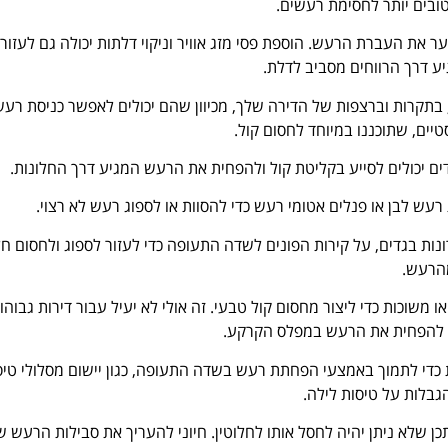
ובים יותר לחסימת רעשים.
ר את העברת הרעש. הוספת פסי מזג אוויר וניקוי דלתות יכולה גם לעזור
 דרך הרווחים מסביב לדלת.
, בתקרות וברצפות של הדירה שלך, מכיוון שהם יכולים לאפשר כניסת רעש
ים, שתוכננו במיוחד לחסום קול.
בדים יכולים לסייע בקליטת קול ולהפחית את הרעש המגיע דרך החלונות.
עש לבן או פנלים אטומי רעש כדי להסוות או לספוג רעש לא רצוי.
ונות בגדים, על קירות הפונים לשדה התעופה כדי לעזור לספוג ולחסום ח
הרעש.
משוכות כדי ליצור מחסום קול טבעי. זה אולי לא יעיל עבור דירות גבוהו
זור להפחית את הרעש במפלס הקרקע.
 כדי לתמוך באמצעי הפחתת רעש בשדה התעופה, כגון יישום מסלולי טי
גבלות על טיסות לילה.
ן שלא ניתן יהיה לחסל אותו לחלוטין. חיוני להעריך את סבילות הרעש ש