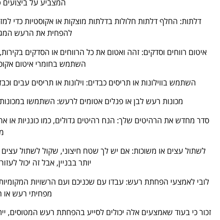
המצביע על ביצועים ט
דלתות: החלף דלתות חלולות בדלתות מוצקות או אקוסטיות כדי למזע
להפחית את הרעש המגיע
איטום רווחים וסדקים: זהה ואטום את כל הרווחים או הסדקים בקירות
השתמש בחומרי איטום אקוסטי
השתמש בווילונות או תריסים כבדים: וילונות או תריסים עבים וכ
מכונות רעש לבן או פנלים אטומים לרעש: השתמשו במכונות ר
סדר מחדש את הרהיטים שלך: הנח רהיטים גדולים, כמו כונניות או אר
מ
לשתול עצים או משוכות: אם יש לך שטח חיצוני, שקול לשתול עצים או 
יותר בבניין, אבל זה יכול לע
לובי לאמצעי הפחתת רעש: עבדו עם שכניכם ועם הרשויות המקומיות
מפחיתי רעש או ה
זכור כי בעוד שאמצעים אלה יכולים לסייע בהפחתת רעש המטוסים, ייתכ