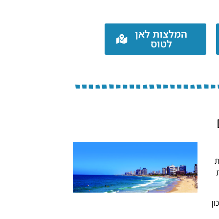
המלצות לאן
לטוס
ת
ון