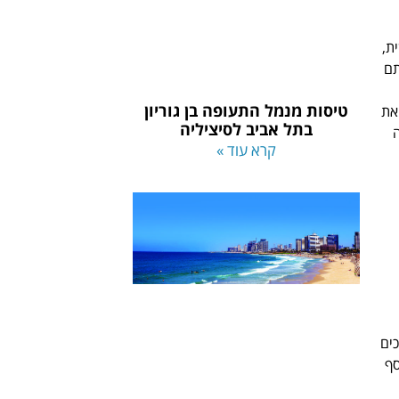
ת,
תם
טיסות מנמל התעופה בן גוריון
את
בתל אביב לסיציליה
ה
קרא עוד »
ים
סף