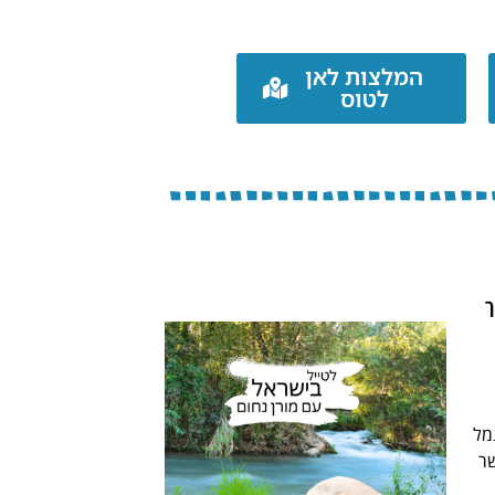
המלצות לאן
לטוס
ך
מל
שר