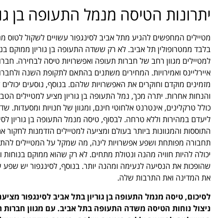
יתרונות הטיסה מנמל התעופה בן גורי
מטיילים המחפשים להגיע מתל אביב לסינגפור עשויים לשקול לטוס מנמל
בלבד ממטרופולין תל אביב. לא רק ששדה התעופה בן גוריון ממוקם ב
למטיילים מגוון רחב של חברות תעופה ואפשרויות טיסה לבחירה. חברות
איירליינס ואמירויות. המחירים משתנים בהתאם לתקופת השנה ולחברות
מזמינים מוקדם וחוקרים את האפשרויות שלהם. בנוסף, נוסעים יכולים 
והנחות אחרות. יתרה מכך, נמל התעופה בן גוריון מציע למטיילים הטבו
כולל טרקלינים, אינטרנט אלחוטי חינם, ומגוון של חנויות ומסעדות. ש
ליעדם במהירות וללא טרחה. לבסוף, טיסה מנמל התעופה בן גוריון לסי
התוססות והמגוונות ביותר בעולם ומציעה למטיילים הזדמנות לחקור 
תחבורה מפותחת ושפע אפשרויות לינה, מה שמקל על המטיילים להתנייד 
יכולה להיות חוויה מהנה ונטולת מתחים. לא רק שהוא ממוקם בנוחות ומ
שהופכות את הנסיעה לנעימה ומהנה יותר. בנוסף, לסינגפור יש שפע 
את המדינה ואת התרבות שלה.
לסיכום, טיסה מנמל התעופה בן גוריון בתל אביב לסינגפור מציע
ניצול נוחות הטיסה משדה התעופה בתל אביב. עם מגוון חברות תע