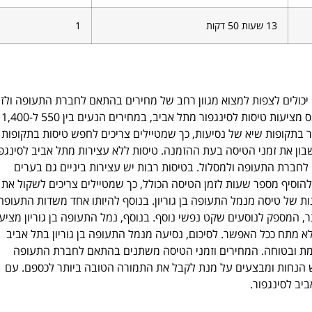
13 שעות 50 דקות
1
 יכולים לצפות למצוא מגוון רחב של מחירים בהתאם לחברת התעופה ולזמ
ההזמנה. חברות תעופה כמו אל על, יונייטד איירליינס וסינגפור איירליינס מציעות טיסות לסינגפור מתל אביב, במחירים הנעים בין 550 ל-1,400
 בתקופות שיא של נסיעות, כך שמטיילים צריכים לחפש טיסות בתקופות
בון את זמני הטיסה בעת ההזמנה. טיסות ללא עצירות מתל אביב לסינגפ
ר חלק מהטיסות אורכות עד 15 שעות בהתאם לחברת התעופה ולמסלול. בטיסות רבות יש עצירות ביניים גם בערים
 להוסיף מספר שעות לזמן הטיסה הכולל, כך שמטיילים צריכים לשקול את
ת של טיסה מנמל התעופה בן גוריון. בנוסף להיותו אחד משדות התעופה
 המספק לנוסעים שקט נפשי נוסף. בנוסף, נמל התעופה בן גוריון מציע
לא מתח ככל האפשר. לסיכום, נסיעה מנמל התעופה בן גוריון בתל אביב
למת ובטוחה. המחירים וזמני הטיסה משתנים בהתאם לחברת התעופה
ש הנחות ומבצעים על מנת לקבל את התמורה הטובה ביותר לכספם. עם
יב לסינגפור.