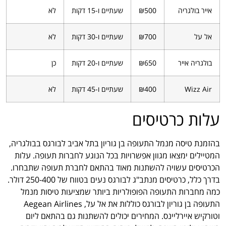
אייר בולגריה
₪500
שעתיים ו-15 דקות
לא
אל על
₪700
שעתיים ו-30 דקות
לא
בולגריה אייר
₪650
שעתיים ו-20 דקות
כן
Wizz Air
₪400
שעתיים ו-45 דקות
לא
עלות כרטיסים
בהזמנת טיסה מנמל התעופה בן גוריון בתל אביב לבורגס בבולגריה,
המטיילים ימצאו מגוון אפשרויות בכל הנוגע לחברות תעופה. עלות
הכרטיסים עשויה להשתנות מאוד בהתאם לחברת תעופה שתבחרו.
בדרך כלל, כרטיסים מנתב"ג לבורגס נעים בטווח של 250-400 דולר.
כמה מחברות התעופה הפופולריות ביותר שמציעות טיסות מנמל
התעופה בן גוריון לבורגס כוללות את אל על, Aegean Airlines
וטורקיש איירליינס. המחירים יכולים להשתנות גם בהתאם ליום