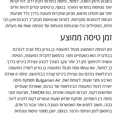
בשבוע ולזמן השנה. למשל, טיסות בחודשי הקיץ לרוב יהיו יקרות
יותר מטיסות בחודשי החורף. בנוסף, כרטיסים יכולים להיות זולים
יותר אם תזמינו מראש, מכיוון שחברות תעופה בדרך כלל מציעות
הנחות להזמנות מוקדמות. למרות שהטיסות מנתב"ג לבורגס אינן הכי
זולות, המטיילים יגלו שהנוחות והנוחות של הטיסה שוות את העלות.
זמן טיסה ממוצע
זמן הטיסה הממוצע מנמל התעופה בן גוריון בתל אביב לבורגס
בבולגריה הוא כשעתיים וחצי. בהתאם לחברת התעופה, הטיסה
עשויה להימשך זמן רב יותר עקב הצורך לבצע עצירת ביניים בדרך.
כך למשל, Wizz Air טסה מנמל התעופה בן גוריון לשדה התעופה
הבינלאומי בורגס עם עצירת ביניים קצרה בבודפשט. טיסה זו אורכת
כארבע וחצי שעות. לעומת זאת, Bulgarian Air מספקת טיסה
ישירה לנמל התעופה הבינלאומי של בורגס, שאורכת שעתיים
ושלושים דקות. חברות תעופה אחרות, כמו TAROM, מציעות זמני
טיסה בין השתיים, שלוקח שלוש שעות ועשרים דקות להגיע ליעד.
ככזה, חשוב לחפש את האפשרות הטובה ביותר עבור כל אדם,
בהתאם לזמן הטיסה הרצוי. בנוסף, ישנן מספר טיסות עונתיות