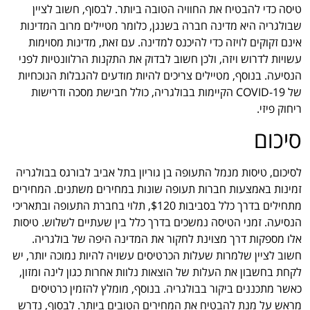
טיסה כדי להבטיח את החוויה הטובה ביותר. לבסוף, חשוב לציין
שבולגריה היא מדינה חברה בשנגן, כלומר מטיילים מרוב המדינות
אינם זקוקים לויזה כדי להיכנס למדינה. עם זאת, מדינות מסוימות
עשויות לדרוש ויזה, ולכן חשוב לבדוק את התקנות הרלוונטיות לפני
הנסיעה. בנוסף, מטיילים צריכים להיות מודעים להגבלות הנוכחיות
של COVID-19 הקיימות בבולגריה, כולל חבישת מסכה ודרישות
ריחוק פיזי.
סיכום
לסיכום, טיסות מנמל התעופה בן גוריון בתל אביב לבורגס בבולגריה
זמינות באמצעות חברות תעופה שונות במחירים משתנים. המחירים
מתחילים בדרך כלל בסביבות $120, תלוי בחברת התעופה ובתאריכי
הנסיעה. זמני הטיסה נמשכים בדרך כלל בין שעתיים לשלוש. טיסות
אלו מספקות דרך מצוינת לחקור את המדינה היפה של בולגריה.
חשוב לציין שלמרות שעלות הכרטיסים עשויה להיות נמוכה יותר, יש
לקחת בחשבון את העלות של הוצאות נלוות אחרות כגון לינה ומזון,
כאשר מתכננים ביקור בבולגריה. בנוסף, מומלץ להזמין כרטיסים
מראש על מנת להבטיח את המחירים הטובים ביותר. לבסוף, נדרש