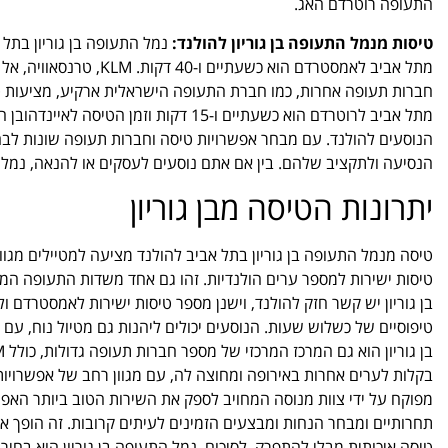
התעופה רוטרדם האג.
טיסות מנמל התעופה בן גוריון להולנד:
נמל התעופה בן גוריון בתל א
מתל אביב לאמסטרדם הוא 
חברות תעופה אחרות, כמו חברת התעופה הישראלית ארקיע, מציעות טיסו
הנוסעים להולנד. עם מבחר אפשרויות טיסה וחברות תעופה שונות לבחי
הנסיעה ולתקציב שלהם. בין אם אתם נוסעים לעסקים או להנאה, נמל הת
יתרונות הטיסה מבן גוריון
טיסה מנמל התעופה בן גוריון בתל אביב להולנד מציעה למטיילים מגו
טיסות ישירות למספר ערים הולנדיות. זהו גם אחד משדות התעופה המוד
בן גוריון יש קשר חזק להולנד, וישנן מספר טיסות ישירות לאמסטרדם ול
טיפוסיים של כשלוש שעות. הנוסעים יכולים ליהנות גם מטיול נוח, 
בקלות לערים אחרות באירופה ומחוצה לה, עם מגוון רחב של אפשרויות 
מפוקח על ידי צוות מנוסה המחויב לספק את השירות הטוב ביותר האפשר
תחרותיים ומבחר הנחות ומבצעים הזמינים לעיתים קרובות. זה הופך או
טיסה איכותית מבלי להתפרק. לסיכום, נמל התעופה בן גוריון הוא בחיר