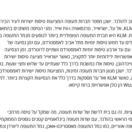
יטב להולנד. ישנן מספר חברות תעופה המציעות טיסות ישירות לעיר הביר
של המדינה אמסטרדם ולערים נוספות. חברות תעופה אלו כוללות את KLM, אל על, ישראייר, טרנסאוויה ו-וויז אייר. זמני הטיסה משתנים בהתא
לחברת התעופה, אך בדרך כלל הם נעים בין שעתיים לשלוש וחצי שעות. KLM היא חברת התעופה הפופולרית ביותר לנוסעים מנמל התעופה ב
לים עד חמש טיסות יומיות מתל אביב לאמסטרדם, עם זמן נסיעה של
 עם עד ארבע טיסות יומיות לאמסטרדם ושתיים לרוטרדם. זמן הנסיעה
 אפשרויות ידידותיות יותר לתקציב, כאשר ישראייר מציעה טיסות ישירות
איינדהובן. טיסות אלו נמשכות בדרך כלל שעתיים עד שלוש וחצי שעות. ב
נד. ישנן מגוון חברות תעופה זמינות, המציעות טיסות ישירות לאמסטרדם
ולערים אחרות במדינה. זמני הטיסה משתנים בהתאם לחברת התעופה, כאשר KLM ואל על מספקות בדרך כלל את הנסיעות הקצרות ביותר. למ
רקציות. זה גם בית לרשת של שדות תעופה, מה שמקל על טיסה מרחבי
 הראשי בהולנד, עם שדות תעופה בינלאומיים קטנים נוספים הממוקמי
ה אזוריים, כמו נמל התעופה מאסטריכט-אאכן, נמל התעופה ליוורדן ונמ