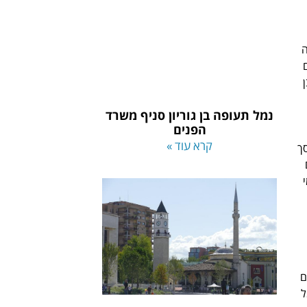
ה
ם
ן
נמל תעופה בן גוריון סניף משרד
הפנים
קרא עוד »
סך
י
ם
ל