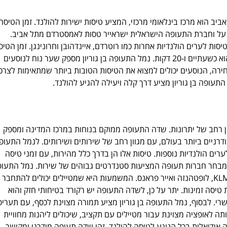
ביב הוא מרכז בינלאומי מרכזי, המציע טיסות ישירות להולנד. זמן הטיסה
כשעתיים ו-40 דקות. KLM, טרנסאוויה, אל על וחברת התעופה הישראלית ישראייר טסות לאמסטרדם מתל אביב.
ת לערים הולנדיות אחרות כמו רוטרדם, איינדהובן וחרונינגן. זמן הטיס
מתל אביב לרוטרדם הוא כשעתיים ו-15 דקות וזמן הטיסה לאיינדהובן הוא כשעתיים ו-20 דקות. נמל התעופה בן גוריון מספק שער נוח לנוסעים
רה, הנוסעים יכולים למצוא את הטיסות הטובות ביותר שמתאימות לצרכי
עופה בן גוריון מציע דרך קלה ויעילה להגיע להולנד.
ון רחב של יתרונות. שדה התעופה ממוקם בנוחות במרכז המדינה ומספק
רניים ביותר בעולם, עם מגוון רחב של שירותים ושירותים. לנמל התעופ
ערים הולנדיות נוספות. טיסות אלו הן בדרך כלל מהירות, עם זמני טיסה
עם מבחר חברות תעופה המציעות סטנדרטים גבוהים של שירות. נמל התעו
בן גוריון הוא גם המרכז המרכזי של מספר חברות תעופה גדולות, כולל KLM, לופטהנזה ואייר פראנס. המשמעות היא שמטיילים יכולים להתחבר
טיסה זמינות. יתר על כן, לשדה התעופה יש רקורד בטיחותי חזק והוא
י. לבסוף, נמל התעופה בן גוריון מציע תמורה מצוינת לכסף, עם תעריפ
תה לאופציה מצוינת עבור מטיילים עם תקציב, שיכולים ליהנות מחוויית
ה אידיאלית בכל הנוגע לטיסה להולנד. זהו שדה תעופה מודרני ומקושר