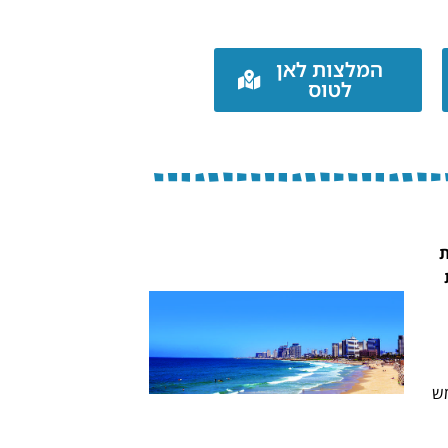
המלצות לאן
לטוס
ת
מש