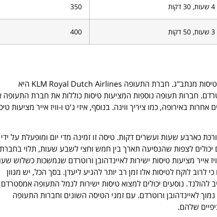
4 שעות, 30 דקות
350
3 שעות, 50 דקות
400
בכל הנוגע לחיבור תל אביב להולנד, יש כמה חברות תעופה שמציעות טיסות מנתב"ג. חברת התעופה KLM Royal Dutch Airlines היא
רדם. חברות תעופה נוספות המציעות טיסות כוללות את חברת התעופה א
ות באירופה, כמו ציריך ווינה. בנוסף, איזי ג'ט ו-וויז אייר מציעות טיס
 כארבע שעות ועשרים דקות. טיסה זו זמינה מדי יום ומופעלת על ידי
רה אחת, המטיילים יכולים לצפות שהנסיעה תארך בין חמש וחצי לשבע שעות, תלוי בחברת
יז אייר מציעות טיסות ישירות לאיינדהובן ורוטרדם שנמשכות כשלוש שעו
לרוב לוקח לטיסות אלו זמן רב יותר להגיע ליעדן. בסך הכל, יש מגוון
ב להולנד. נוסעים יכולים למצוא טיסות ישירות לנמל התעופה אמסטרדם
נמוך לאיינדהובן ורוטרדם. עם זמני הטיסה השונים וחברות התעופה
יפיים שלהם.