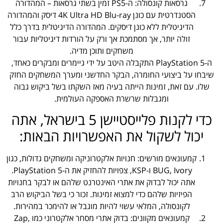
גרסאות קונסולה: ה-PS5 זמין בשתי גרסאות – המהדורה
הסטנדרטית עם כונן 4K Ultra HD Blu-ray דיסק והמהדורה
הדיגיטלית ללא כונן דיסקים. המהדורה הדיגיטלית בדרך כלל
זולה יותר, אך מסתמכת אך ורק על הורדות דיגיטליות עבור
משחקים ותוכן מדיה.
ה-PlayStation 5 התקבלה היטב על ידי גיימרים ומבקרים כאחד,
שיבחו על ביצועי החומרה, הבקר החדשני ומערך המשחקים החזק
שלו. עם זאת, זמינות הייתה בעיה מאז השקתו בשל ביקוש גבוה
ומגבלות שרשרת האספקה העולמית.
כדי לקנות פלייסטיישן 5 בישראל, אתה
יכול לשקול את האפשרויות הבאות:
קמעונאים מורשים: חנויות אלקטרוניקה ומשחקים גדולות, כגון
BUG, Ivory ו-KSP, צפויות להחזיק את ה-PlayStation 5.
אתה יכול לבדוק את אתרי האינטרנט שלהם או לבקר בחנויות
הפיזיות שלהם כדי למצוא זמינות. זכור כי בשל הביקוש הרב
לקונסולה, המלאי עשוי להיות מוגבל או להימכר במהירות.
קמעונאים מקוונים: בדוק אתרי מסחר אלקטרוני כמו Zap,