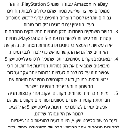
eBay או Amazon עבור רישומי PlayStation 5. היזהר
ממוכרים של צד שלישי, מכיוון שהם עלולים לגבות מחירים
גבוהים יותר או למכור מוצרים מזויפים. עדיף לרכוש ממוכרים
בעלי מוניטין עם דירוגים וביקורות טובות.
חנויות משחקים מיוחדות: חלק מחנויות המשחקים המתמחות
קטנות יותר עשויות לשאת גם את ה-PlayStation 5. חנויות
אלה עשויות להימצא בקניונים או במחוזות מסחריים. בדוק את
האתרים שלהם או התקשר מראש כדי לברר לגבי זמינות.
יבואנים: במקרים מסוימים, ייתכן שתוכלו לרכוש פלייסטיישן 5
מיבואנים שמביאים את הקונסולות ממדינות אחרות. זכור כי
אפשרות זו עלולה לגרום לעלויות גבוהות יותר עקב עמלות
יבוא ומסים. כמו כן, ודא שהקונסולה המיובאת תואמת את
המשחקים והאביזרים הזמינים בישראל.
מדיה חברתית ופורומים מקוונים: עקוב אחר קבוצות מדיה
חברתית מקומיות, אתרים מסווגים ופורומים מקוונים שבהם
אנשים יכולים לפרסם על זמינות פלייסטיישן 5 או להציע
למכור את הקונסולה שלהם.
בעת רכישת פלייסטיישן 5, היו מודעים להונאות פוטנציאליות
ולמחירים מנופחים עקב הביקוש הרב של הקונסולה. תמיד עדיף