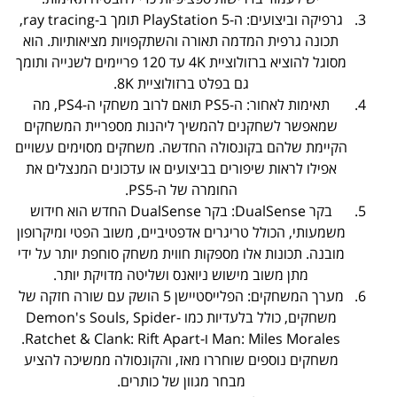
גרפיקה וביצועים: ה-PlayStation 5 תומך ב-ray tracing,
תכונה גרפית המדמה תאורה והשתקפויות מציאותיות. הוא
מסוגל להוציא ברזולוציית 4K עד 120 פריימים לשנייה ותומך
גם בפלט ברזולוציית 8K.
תאימות לאחור: ה-PS5 תואם לרוב משחקי ה-PS4, מה
שמאפשר לשחקנים להמשיך ליהנות מספריית המשחקים
הקיימת שלהם בקונסולה החדשה. משחקים מסוימים עשויים
אפילו לראות שיפורים בביצועים או עדכונים המנצלים את
החומרה של ה-PS5.
בקר DualSense: בקר DualSense החדש הוא חידוש
משמעותי, הכולל טריגרים אדפטיביים, משוב הפטי ומיקרופון
מובנה. תכונות אלו מספקות חווית משחק סוחפת יותר על ידי
מתן משוב מישוש ניואנס ושליטה מדויקת יותר.
מערך המשחקים: הפלייסטיישן 5 הושק עם שורה חזקה של
משחקים, כולל בלעדיות כמו Demon's Souls, Spider-
Man: Miles Morales ו-Ratchet & Clank: Rift Apart.
משחקים נוספים שוחררו מאז, והקונסולה ממשיכה להציע
מבחר מגוון של כותרים.