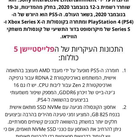
שוחרר רשמית ב-12 בנובמבר 2020, בחלק מהמדינות, וב-19
בנובמבר 2020, בשאר העולם. ה-PS5 הוא היורש של ה-
PlayStation 4 (PS4) ומתחרה בקונסולות ה-Xbox Series X ו-
Series S של מיקרוסופט בדור התשיעי של קונסולות משחקי
הווידאו.
התכונות העיקריות של ה
פלייסטיישן 5
כוללות:
חומרה: ה-PS5 מופעל על ידי מעבד AMD מעוצב בהתאמה
אישית, המשתמש בארכיטקטורת RDNA 2 עבור גרפיקה
וארכיטקטורת Zen 2 עבור ליבות CPU. יש לו גם 16
ג'יגה-בייט של זיכרון GDDR6, המספק שיפור משמעותי
בביצועים בהשוואה ל-PS4.
אחסון: הקונסולה מגיעה עם SSD NVMe מותאם אישית
בנפח 825 GB, המציע זמני טעינה מהירים בהרבה וביצועים
חלקים יותר במשחק בהשוואה לכוננים קשיחים מסורתיים.
ניתן להרחיב את האחסון עם כונני NVMe SSD תואמים, אם כי
יש לעמוד בדרישות ספציפיות כדי להבטיח תאימות.