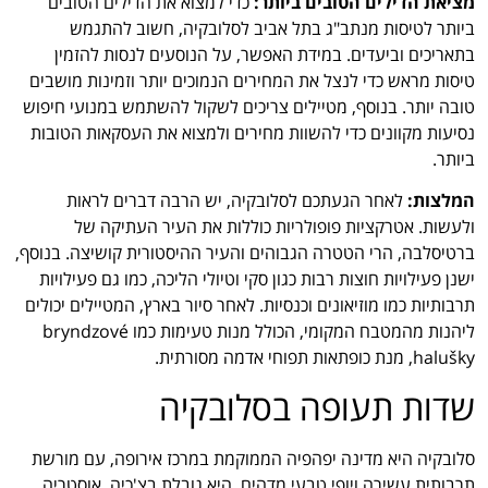
מציאת הדילים הטובים ביותר:
כדי למצוא את הדילים הטובים
ביותר לטיסות מנתב"ג בתל אביב לסלובקיה, חשוב להתגמש
בתאריכים וביעדים. במידת האפשר, על הנוסעים לנסות להזמין
טיסות מראש כדי לנצל את המחירים הנמוכים יותר וזמינות מושבים
טובה יותר. בנוסף, מטיילים צריכים לשקול להשתמש במנועי חיפוש
נסיעות מקוונים כדי להשוות מחירים ולמצוא את העסקאות הטובות
ביותר.
המלצות:
לאחר הגעתכם לסלובקיה, יש הרבה דברים לראות
ולעשות. אטרקציות פופולריות כוללות את העיר העתיקה של
ברטיסלבה, הרי הטטרה הגבוהים והעיר ההיסטורית קושיצה. בנוסף,
ישנן פעילויות חוצות רבות כגון סקי וטיולי הליכה, כמו גם פעילויות
תרבותיות כמו מוזיאונים וכנסיות. לאחר סיור בארץ, המטיילים יכולים
ליהנות מהמטבח המקומי, הכולל מנות טעימות כמו bryndzové
halušky, מנת כופתאות תפוחי אדמה מסורתית.
שדות תעופה בסלובקיה
סלובקיה היא מדינה יפהפיה הממוקמת במרכז אירופה, עם מורשת
תרבותית עשירה ויופי טבעי מדהים. היא גובלת בצ'כיה, אוסטריה,