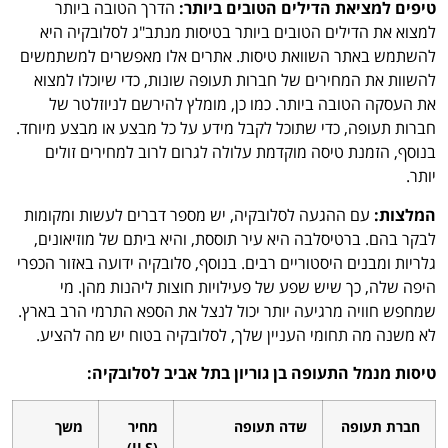
טיפים למציאת הדילים הטובים ביותר:
הדרך הטובה ביותר
למצוא את הדילים הטובים ביותר בטיסות מנתב"ג לסלובקיה היא
להשתמש באתר השוואת טיסות. אתרים אלו מאפשרים למשתמשים
להשוות את המחירים של חברות תעופה שונות, כדי שיוכלו למצוא
את העסקה הטובה ביותר. כמו כן, מומלץ להירשם לניוזלטר של
חברות תעופה, כדי שתוכל לקבל מידע על כל מבצע או מבצע מיוחד.
בנוסף, הזמנת טיסה מוקדמת עלולה לגרום לרוב למחירים זולים
יותר.
המלצות:
עם ההגעה לסלובקיה, יש מספר דברים לעשות ומקומות
לבקר בהם. ברטיסלבה היא עיר תוססת, והיא ביתם של מוזיאונים,
גלריות ומבנים היסטוריים רבים. בנוסף, סלובקיה ידועה באזור הכפרי
היפה שלה, כך שיש שפע של פעילויות חוצות ליהנות מהן. מי
שמחפש חוויה מרגיעה יותר יכול לנצל את הספא התרמי הרב בארץ.
לא משנה מה תחומי העניין שלך, לסלובקיה בטוח יש מה להציע.
טיסות מנמל התעופה בן גוריון בתל אביב לסלובקיה:
חברת תעופה
שדה תעופה
מחיר
משך
(ILS)