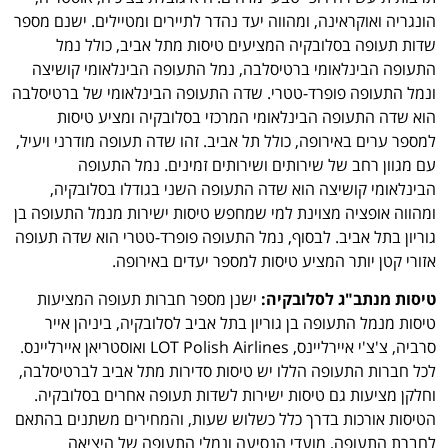
הונגריה ואוקראינה, ומהווה יעד נהדר לתיירים ומטיילים. ישנם מספר
שדות תעופה בסלובקיה המציעים טיסות מתל אביב, כולל נמל
התעופה הבינלאומי ברטיסלבה, נמל התעופה הבינלאומי קושיצה
ונמל התעופה פופרד-טטרי. שדה התעופה הבינלאומי של ברטיסלבה
הוא שדה התעופה הבינלאומי המרכזי בסלובקיה ומציע טיסות
למספר ערים באירופה, כולל תל אביב. זהו שדה תעופה מודרני ויעיל,
עם מגוון רחב של שירותים ושירותים זמינים. נמל התעופה
הבינלאומי קושיצה הוא שדה התעופה השני בגודלו בסלובקיה,
ומהווה אופציה מצוינת למי שמחפש טיסות ישירות מנמל התעופה בן
גוריון בתל אביב. לבסוף, נמל התעופה פופרד-טטרי הוא שדה תעופה
אזורי קטן יותר המציע טיסות למספר יעדים באירופה.
טיסות מנתב"ג לסלובקיה:
ישנן מספר חברות תעופה המציעות
טיסות מנמל התעופה בן גוריון בתל אביב לסלובקיה, ביניהן אייר
סרביה, צ'צ'י איירליינס, LOT Polish Airlines ואוסטריאן איירליינס.
לכל חברות התעופה הללו יש טיסות סדירות מתל אביב לברטיסלבה,
וחלקן מציעות גם טיסות ישירות לשדות תעופה אחרים בסלובקיה.
הטיסות אורכות בדרך כלל כשלוש שעות, והמחירים משתנים בהתאם
לחברת התעופה, מועדי הנסיעה ונמלי התעופה של היציאה