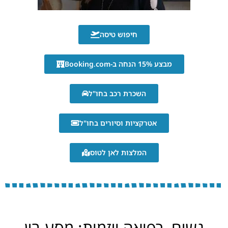
חיפוש טיסה
מבצע 15% הנחה ב-Booking.com
השכרת רכב בחו"ל
אטרקציות וסיורים בחו"ל
המלצות לאן לטוס
נשים, רפואה ויזמות: מסע בין