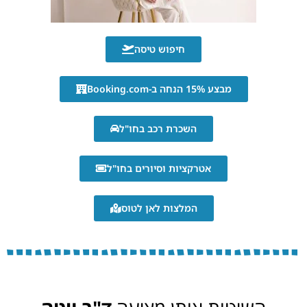
חיפוש טיסה
מבצע 15% הנחה ב-Booking.com
השכרת רכב בחו"ל
אטרקציות וסיורים בחו"ל
המלצות לאן לטוס