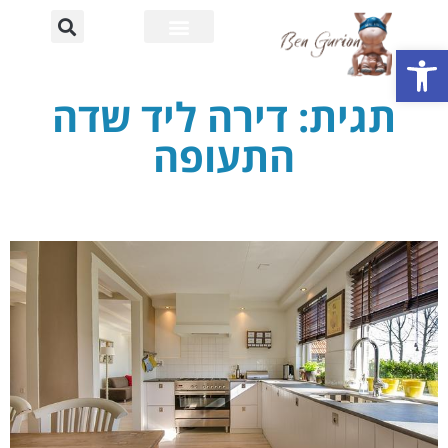
פתח סרגל נגישות
רחוב דוד בן גוריון
אוניברסיטת בן גוריון
תגית: דירה ליד שדה
התעופה