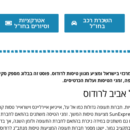
השכרת רכב
אטרקציות
בחו"ל
וסיורים בחו"ל
כזי בישראל ומציע מגוון טיסות לרודוס. פוסט זה בבלוג מספק סקי
ה, זמני הטיסות ועלות הכרטיסים.
אביב לרודוס
 חברות תעופה גדולות כמו אל על, אייגיאן איירליינס וישראייר טסות קוו
ישירים לרודוס, בעוד שחברות תעופה אחרות כמו פגסוס איירליינס ו-SunExpress מציעות טיסות המשך. זמני הטיסה משתנים בהתאם לחברת
 גם משתנים במידה ניכרת בהתאם לחברת התעופה ולזמן השנה, אך בד
מי שמחפש טיסה בתקציב נמוך, ישנן מספר חברות תעופה המציעות טיסות מנתב"ג לרודוס