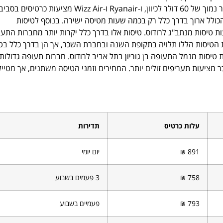
בשבריר מהמחיר. פגסוס איירליינס וסקיי אקספרס מציעות טיסות במחיר נמוך של 60 דולר לכיוון, ו-Ryanair ו-Wizz Air מציעות כרט
סה הכולל ארוך בדרך כלל רק בכמה שעות מטיסה ישירה. בנוסף לטיסות
 טיסות מנתב"ג לרודוס. טיסות אלו בדרך כלל יקרות יותר מחברות התע
לות הטיסות הללו תלויה בתקופת השנה ובחברת השכר, אך הן בדרך כלל בט
מציעות טיסות מנמל התעופה בן גוריון בתל אביב לרודוס. חברות תעופה גדולות
מציעות תעריפים זולים יותר. המחירים וזמני הטיסה משתנים, אך מטייל
עלות כרטיס
תדירות
891 ₪
יום יומי
758 ₪
3 פעמים בשבוע
793 ₪
פעמיים בשבוע