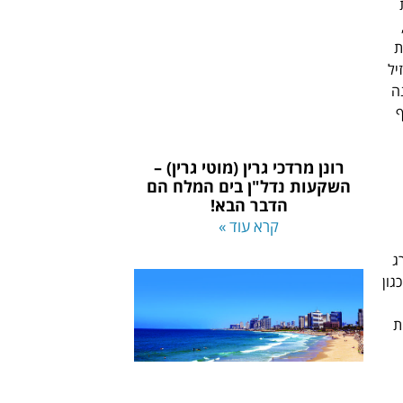
ת
ת
יל
ה
ף
רונן מרדכי גרין (מוטי גרין) –
השקעות נדל"ן בים המלח הם
הדבר הבא!
קרא עוד »
ג
גון
ת