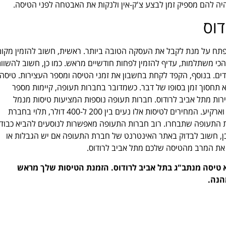
היה להם מספיק זמן לבצע צ'ק-אין ולנקות את האבטחה לפני הטיסה.
דוס
פתח על מנת לקבל את העסקה הטובה ביותר. ראשית, חשוב להזמין מקום
הכי משתלמות, עדיף להזמין לפחות חודשיים מראש. כמו כן, חשוב להשוו
ים. בנוסף, הקפד לקחת בחשבון את זמני הטיסה ומספר העצירות. טיסה
א תחסוך זמן בסופו של דבר. כשמדובר בחברות תעופה, קיימות מספר
רות מתל אביב לרודוס. חברות תעופה נוספות המציעות טיסות מנמל
התעופה בן גוריון לרודוס כוללות את Aegean Airlines, Olympic Air וארקיע. המחירים לטיסות אלו נעים בין 200 ל-400 דולר, תלוי בחברת
ת התעופה שתבחרו. רוב חברות התעופה מאפשרות לנוסעים להביא כבוד
ו כן, חשוב לבדוק באתר האינטרנט של חברת התעופה אם יש הגבלות או
ק את המרב מהטיסה שלכם מתל אביב לרודוס.
 טיסה מנתב"ג בתל אביב לרודוס. הזמנת הטיסות שלך מראש
הנה.