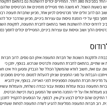
איירליינס, לעומת זאת, מציעה כרטיסים מנמל התעופה בן גוריון לרודוס החל בסביבות 380 דולר. המחירים יכולים להשתנות גם בהתאם לתקופ
שו בשעות השפל. לא משנה מתי מטיילים מזמינים את הכרטיסים שלהם,
וב הם לרוב זולים יותר מכרטיסים לכיוון אחד, מכיוון שחברות תעופה רבו
סוך כסף על ידי הזמנת טיסות עם עצירות ביניים, מכיוון שהדבר יכול להוז
ביב לרודוס יכולה להשתנות מאוד בהתאם לחברת התעופה, לתקופת השנ
טיסים הלוך ושוב וטיסות עם עצירות ביניים, המטיילים יכולים לחסוך כס
רודוס
כבודה ולתקנות השונות של חברות התעופה איתן הם טסים. לרוב חברות
או שתיים, בהתאם לחברת התעופה ולכרטיס שנרכש. בנוסף, יתכן כי
מטוס. עם זאת, חשוב לוודא שהמשקל הכולל של הנבדק ומטען היד אינו חור
כנו הגבלות על סוגי החפצים שניתן להעלות למטוס. פריטים מסוכנים כ
על מדיניות חברת התעופה הספציפית לפני האריזה. בנוסף, אין להביא
 חברות התעופה גובות עמלות נוספות עבור כבודה נשלחת, והעמלות עשויו
ע מעמלות אלו על ידי הזמנה מראש של המטען בעת רכישת הכרטיס.
התיקים שהם יכולים לבצע צ'ק-אין. לבסוף, על הנוסעים להקפיד לתכנן
נית. רוב חברות התעופה ממליצות להגיע לשדה התעופה לפחות שעתיים