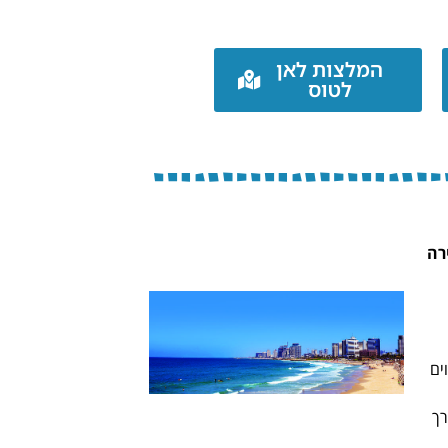
המלצות לאן
לטוס
רה
ים
רך