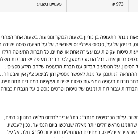
973 ₪
פעמיים בשבוע
 כ-3 שעות ו-45 דקות. רוב הטיסות יוצאות מנמל התעופה בן גוריון בשעות הבוקר ומגיעות בשעות אחר הצהרי
ביניהן אל על, פגסוס איירליינס וישראייר. אל על מציעה טיסה ישירה מ
 מציעות טיסות עקיפות עם עצירה אחת או שתיים. כל חברות התעופה הללו
ת מחירים תחרותיים, עם תעריפים המתחילים בסביבות $250 לכרטיס בכיוון אחד. בכל הנוגע למטען, לכל חברת תעופה יש מגבלות משל
ל הסיפון. על הנוסעים לבדוק עם חברת התעופה שלהם מידע ספציפי.
ההמראה המתוכנן על מנת לאפשר מספיק זמן לביצוע צ'ק אין ואבטחה. 
מבחר חברות תעופה המציעות טיסות ישירות ועקיפות במחירים תחרותיים.
בודדות עבור לוחות זמנים של טיסות ופרטים נוספים על מגבלות כבודה.
וב. עלות הכרטיסים מנתב"ג בתל אביב לרודוס תלויה במגוון גורמים,
הוזמנו מראש זולים יותר מאלה שנרכשו ביום הנסיעה. נכון לעכשיו,
הכרטיסים הזולים ביותר מנמל התעופה בן גוריון לרודוס זמינים בחברת ישראייר איירליינס, במחירים המתחילים בסביבות $150 דולר. אל על