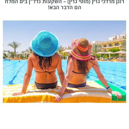
רונן מרדכי גרין (מוטי גרין) – השקעות נדל"ן בים המלח
הם הדבר הבא!