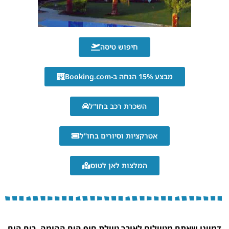
חיפוש טיסה
מבצע 15% הנחה ב-Booking.com
השכרת רכב בחו"ל
אטרקציות וסיורים בחו"ל
המלצות לאן לטוס
דמיינו שאתם מטיילים לאורך טיילת חוף הים ההומה, רוח הים