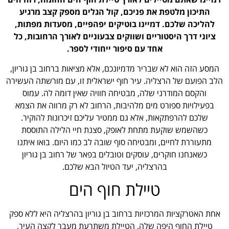
התיכון מלטפת את פניכם, קול הגלים מספק קצב מרגיע
להליכה שלכם. דמיינו בוטיקים יפהפיים, מסעדות מפתות,
ציוני דרך היסטוריים ושווקים צבעוניים לאורך הרחובות, כל
אחד עם סיפור ייחודי לספר.
המסע הזה הוא לא שבריר מדמיונכם, אלא מציאות ברחוב בן גוריון,
הלב הפועם של הרצליה. עיר חוף ישראלית זו, עם מורשתה העשירה
והקסם המודרני שלה, מבטיחה חוויה שאין דומה לה. עמוס
בפעילויות ספורט מים מלהיבות, הרחוב לא רק מרווה את הצמא
שלכם להרפתקאות, אלא גם ממטיר עליכם זיכרונות להוקיר.
כשהשמש שוקעת מתחת לאופק, סצנת חיי הלילה התוססת
מתעוררת לחיים, ומבטיחה סוף שובה לב כמו היום. בואו איתנו
כשאנחנו חוקרים, עוסקים וטובלים בפאר של רחוב בן גוריון
בהרצליה, יעד הטיול הבא שלכם.
טיילת חוף הים
אחת האטרקציות המרכזיות ברחוב בן גוריון בהרצליה היא ללא ספק
טיילת החוף היפה שלה. הטיילת משתרעת מעבר לקצה העיר,