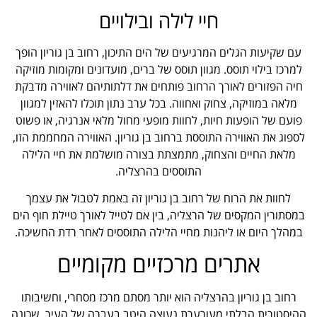
חיי לילה ובילויים
עם שקיעות הגלים המרגיעים של הים התיכון, רחוב בן גוריון הופך
למרכז בילוי תוסס. מגוון תוסס של ברים, מועדונים ומקומות מוזיקה
חיה הפזורים לאורך הרחוב פותחים את דלתותיהם לאווירה מדבקת
מלאה במוזיקה, צחוק ואחווה. בכל ערב נתון תוכלו להאזין למגוון
פועם של הופעות חיות, לחוות מופעי מחול מלאי אנרגיה, או פשוט
לספוג את האווירה התוססת ברחוב בן גוריון. האווירה המחממת הזו,
מלאת החיים והצחוק, מתמצתת בצורה מושלמת את חיי הלילה
התוססים בהרצליה.
לחוות את הרוח של רחוב בן גוריון זה באמת לטבול את עצמך
במסתורין המקסים של הרצליה, בין אם לטייל לאורך טיילת חוף הים
במהלך היום או ליהנות מחיי הלילה התוססים לאחר רדת החשיכה.
אתרים מרכזיים מקומיים
רחוב בן גוריון בהרצליה הוא יותר מסתם מרכז מסחרי, וחשיבותו
ההיסטורית הבלתי מעורערת נעוצה היטב בעברה של העיר. שכונה