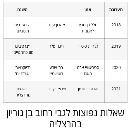
תערוכת
אמן
השנה
2018
חלל בן גוריון
אהרון עוזרי
'צבעים ים
לאמנות
תיכוניים'
2019
גלריית סיסייד
רינה פלד
"נרטיבים
מונוכרומטיים"
2020
סטריטוויי ארט
בת שבע
'דיוקנאות
האוס
רוטשטיין
אורבניים'
2021
ארט בן גוריון
מיכאל קובנר
'רשמים
מהרצליה'
שאלות נפוצות לגבי רחוב בן גוריון
בהרצליה