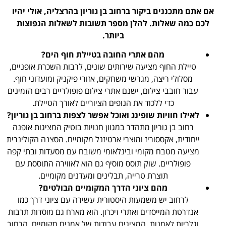
אם אתם מתכננים ביקור ברחוב בן גוריון בהרצליה, אולי יהיו
לכם כמה שאלות. להלן מספר תשובות לשאלות הנפוצות
ביותר.
מהם אתרי החובה בטיילת חוף הים?
טיילת החוף מציעה שירותים שונים, לרבות השכרת אופניים,
מסלולי ריצה, מגרשי משחקים, אזורי פיקניק ומועדוני חוף.
עבור חובבי צילום, ישנם אתרי צילום פופולריים רבים הזמינים
כדי ללכוד את הנופים הציוריים לאורך הטיילת.
לאילו חוויות שופינג ואוכל אפשר לצפות ברחוב בן גוריון?
רחוב בן גוריון מתהדר במגוון חנויות בוטיק המציגות אופנה
ייחודית, אקססוריז ומוצרי ארטיזנל מקומיים. הסצנה הקולינרית
מציעה מטבח מקומי ובינלאומי משובח עם מסעדות ובתי קפה
פופולריים. שוק תוסס מוסיף גם הוא לאווירה התוססת עם
תוצרת טרייה, תבלינים ומעדנים מקומיים.
מהם ציוני הדרך המקומיים הבולטים?
לרחוב יש משמעות היסטורית עשירה עם ציוני דרך כמו
אנדרטת המייסדים ואתרי זיכרון. הוא מארח גם מוסדות תרבות
וגלריות לאמנות, המציגים עבודות של אמנים מקומיים. הרחוב