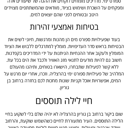
ספורט ימי. מדריכים מומחים לוקחים את ההגה של שיעורים אלה
ומפקחים על השכרת ושימוש בציוד, מוודאים שהמשתתפים מצוידים
היטב ובטוחים לפני שהם יוצאים למים.
בטיחות ואמצעי זהירות
בעוד שפעילויות ספורט מים הן מהנות ומרגשות, חיוני לשים את
הבטיחות בראש סדר העדיפויות. מומלץ למתרגלים ללבוש את הציוד
המומלץ ולעקוב אחר ההנחיות הניתנות על ידי המדריכים בקפדנות.
חשוב גם להיות מודעים לתנאי מזג האוויר ולכבד את הים בכל עת.
ללא קשר לפעילות שתבחרו, הישארו בטוחים, ותיהנו מהעולם
המלהיב של פעילויות ספורט ימי בהרצליה. וזכרו, אחרי יום מרגש על
המים, אפשרויות אוכל וקניות שונות מחכות לכם בחזרה ברחוב בן
גוריון.
חיי לילה תוססים
שום ביקור ברחוב בן גוריון בהרצליה לא יהיה שלם בלי לשקוע בחיי
הלילה התוססים. העיר מתעוררת לחיים כשהשמש שוקעת, והרחוב
שוקק אנרגיה ופעילות, ומציע מגוון חוויות ליליות מסעודה באוויר