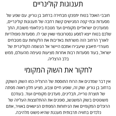
תענוגות קולינריים
חובבי האוכל בטוח יתפנקו מבחירה ברחוב בן גוריון. עם שפע של
מסעדות ובתי קפה המגישים קשת רחבה של תענוגות קולינריים,
ממעדנים ישראליים מקומיים ועד מטבח בינלאומי משובח, החך
שלכם בטוח ייצא למסע גסטרונומי שאין שני לו. מסעדות פופולריות
לאורך הרחוב הזה משרתות באדיבות את הלקוחות עם מטבחים
מעוררי תיאבון שיעבירו אתכם היישר אל הנשמה הקולינרית של
ישראל, בעוד מסעדות רבות אחרות מציעות טעימה מהעולם, ממש
בלב הרצליה.
לחקור את השוק המקומי
אין דבר שמדגים את הרוח התוססת של הרצליה כמו השוק השוקק
ברחוב בן גוריון. שוק זה, שופע חיים וצבע, מציע חלון ראווה מפתה
של תוצרת טרייה, תבלינים, מעדנים מקומיים ועוד. בעודכם
משוטטים בשוק המשגשג, סופגים את ההתלוצצות העליזה של
הרוכלים המקומיים ואת הניחוחות המפתים הנישאים באוויר, אתם
נלכדים בחוויה תרבותית מענגת שהיא פשוט מלהיבה.