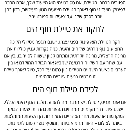
הפזורים ברחבי הטיילת. אם ספורט ימי הוא הייעוד שלך, אתה מחכה
לפינוק. מועדוני חוף לאורך הטיילת מציעים מגוון פעילויות, נדון בהן
יותר בפרק שלנו על 'פעילויות ספורט ימי'.
לחקור את טיילת חוף הים
חקר הטיילת הוא פינוק בפני עצמו. ישנם מספר מסלולי הליכה
המציעים נוף מרהיב של הים והעיר. כמה נקודות עניין כוללות את
מרינה הרצליה, מרינה יוקרתית ומתחם קניון ששווה לסייר בו. בין אם
עם שחר עם השלווה הרגועה שמביא אור הבוקר המוקדם או בין
הערביים כאשר השמיים מטילים גוון כתום על הכל, טיול לאורך טיילת
זו מבטיח רגעים ציוריים מדהימים.
לכידת טיילת חוף הים
אם אתה תריס, לטיילת יש הרבה מה להציע. מלבד הנוף הימי הכללי,
ישנם ציוני דרך מקומיים המהווים תפאורות נהדרות. שעות הבוקר
המוקדמות או שעות אחר הצהריים המאוחרות הן השעות המומלצות
ביותר לצילום – האור מחמיא ביותר, ומוסיף נופך קסום לתמונות.
כשתשוטטו מ'טיילת חוף הים' כדי לחקור אפשרויות 'קניות ואוכל' או