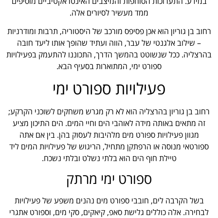
במידע. התערוכות הסוחפות והמיצבים האינטראקטיביים מוסיפים
ממד מעשיר לסיורים אלה.
רחוב בן גוריון הוא אכן פסיפס מורכב של היסטוריה, תרבות ומודרניות
– שילוב אלגנטי של עבר, הווה ועתיד שהופך אותו ליעד חובה
בהרצליה. ככל שנשוטט בהמשך הדרך, התכוננו להתעמק בפעילויות
ספורט ימי, המתוארות בסעיף הבא.
פעילויות ספורט ימי
רחוב בן גוריון בהרצליה הוא לא רק מגרש משחקים לשוכני הקרקע;
זה מתאים באותה מידה לאוהבי הים וחיי המים. הים התיכון מציע
מגוון פעילויות ספורט מים מלהיבות לעסוק בהן. בין אם אתה
ספורטאי מנוסה או הרפתקן מתחיל, הריגוש של פעילויות המים ליד
טיילת חוף הים הוא בלתי נשלט ובלתי נשכח.
ספורט ימי מרתק
בשל הקרבה לים, חובבי ספורט מים נהנים משפע של פעילויות
לבחירה. אלה כוללים גלישת סאפ, קיאקים, סקי מים, וספורט אתגרי