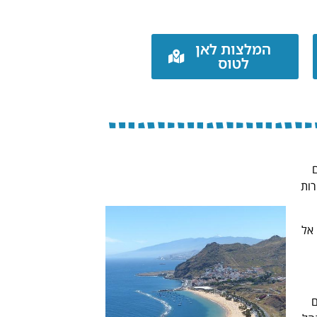
המלצות לאן
לטוס
ם
רות
 אל
ם