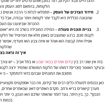
ההכרחיים עבור הקידום, לצד כמובן אותם פרטים יחודיים שמקדם
הלקוחות, בהתאם לסוג העסק והמיק
חידוד הצרכים של העסק
– תתפלאו לגלות כי הרבה אנשים ניג
שהכוונה הכללית היא לקבל יותר לקוחות ויותר עבודה, אבל כדי
ההכרות שביצענו עם העסק,
בניית תוכנית פעולה
– המילה המובילה בשלב זה היא "אווטר
לקנות מכם. ברגע שמעצבים באופן מלא את הפרופיל של הלקוח 
אפילו איזה קבוצה הוא אוהד או איזה צבע הוא מעדיף, אפש
שהלקוח 
איך זה נראה בצ
בזה אין שוני רב בין
קידום אתרים בבאר שבע
או בתל אביב – יש צורך
ובעיקר האווטר (זוכרים? דמותו של הלקוח המושלם שתמיד ירצה לקנות 
מתוכם את המונחים שבהם כדאי להתמקד – כי אי א
כאן נכנסים לפעולה כלים רבים של קידום, וזה כבר אספקטים מקצועי
מערך קישורים בריא ורחב. מקדם האתרים דואג שבאתרים אחרים, ל
הנכון!". כך, בין היתר, גוגל לומד שהאתר שלכם הוא הנכון, כי יותר
בכמות ה