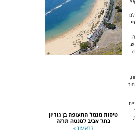
קהל
לם
י
ה
ש,
ה
ם,
חור
ית
טיסות מנמל התעופה בן גוריון
בתל אביב לסנטה תרזה
קרא עוד »