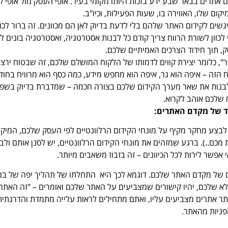
 אתרים בבאר שבע ידע בזכות היותו מקומי בעיר. אופי העסק מול אופי 
ום שלו, האווירה בו, שעות הפעילות, וכיו"ב.
שים לקידום האתר שלהם בלי לדעת בדיוק לאן הם מכוונים. זה ברור לכו
 לכוון לשורת הרווח צריך קודם כל לבנות אסטרטגיה, ואסטרטגיה בונים לפ
 תוך חידוד הצרכים האמיתיים שלכם.
", כלומר יצירת קווים לדמותו של הלקוח המושלם שלכם, זה שבטוח ירצ
הזה – איפה הוא גר, איפה הוא מחפש מידע, כמה כסף הוא מרוויח בחוד
ר לבנות את שאר מערך הקידום שלכם בצורה חכמה – שמדברת בדיוק בשפ
שלכם אוהב לקרוא.
ד של מקדם האתרים:
 לבצע מחקר מקיף על מונחי הקידום הרלוונטיים לפי העסק שלכם, המיקו
מכם..). ברגע שמזהים את מונחי הקידום הרלוונטיים, יש לסנן אותם ולב
פשר לירות לכל הכיוונים – זה בזבוז משאבים מיותר.
ים של מקדם האתר שלכם. דוגמא לכך היא התחלתו של תהליך יפה של בני
א שלכם, יהיו קישורים שמצביעים על האתר שלכם ואומרים – "זה האתר
 ויותר אתרים מצביעים עליו, ואתם מתחילים לראות עלייה מתמדת והדרגתית
פניות מהאתר.