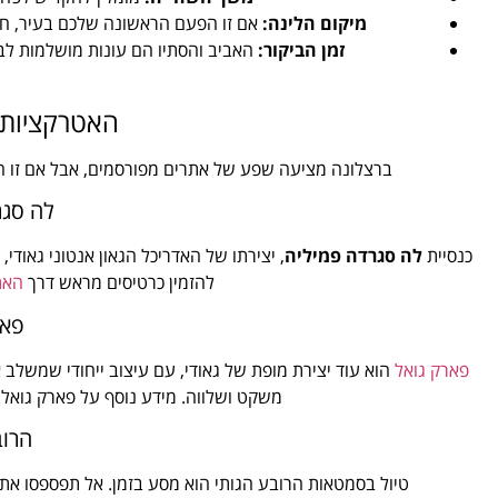
מיקום הלינה:
אם זו הפעם הראשונה שלכם בעיר, חפשו
זמן הביקור:
האביב והסתיו הם עונות מושלמות לבי
האטרקציות 
ברצלונה מציעה שפע של אתרים מפורסמים, אבל אם זו 
לה סגר
כנסיית
לה סגרדה פמיליה
, יצירתו של האדריכל הגאון אנטוני גאודי
להזמין כרטיסים מראש דרך
האת
פאר
פארק גואל
הוא עוד יצירת מופת של גאודי, עם עיצוב ייחודי שמשלב א
משקט ושלווה. מידע נוסף על פארק גואל ו
הרוב
טיול בסמטאות הרובע הגותי הוא מסע בזמן. אל תפספסו את 