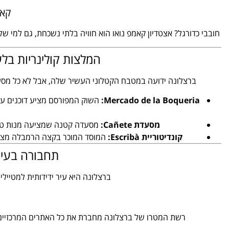
קאמ
חובבי כדורגל? אצטדיון קאמפ נואו הוא חוויה בלתי נשכחת, גם למי של
המלצות קולינריות בלע
ברצלונה ידועה במטבח הקטלוני העשיר שלה, אבל לא כל מסע
Mercado de la Boqueria:
השוק המפורסם מציע דוכנים עם 
מסעדת Cañete:
מסעדה קטנה שמציעה מנות טאפא
קונדיטוריית Escribà:
המוסד המוכר בקצה הרמבלה מציע
תחבורה בעיר 
ברצלונה היא עיר ידידותית למטיילי
רשת המטרו של ברצלונה מחברת את כל האתרים המרכזיים. כרטיס "T-Casual" מתאים ל-10 נסיעות והוא 