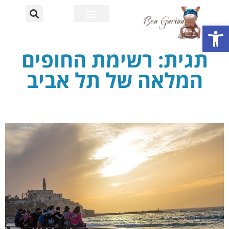
פתח סרגל נגישות
רחוב דוד בן גוריון
אוניברסיטת בן גוריון
תגית: רשימת החופים
המלאה של תל אביב