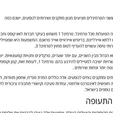
מינלים עיקריים לנוסעים: טרמינל 1 וטרמינל 3. בעוד ששני הטרמינלים מציעים מגוון מתקנים ושירותים לנוסעים, ישנם כמה
אחד ההבדלים העיקריים בין טרמינל 1 לטרמינל 3 הוא חברות התעופה הפועלות מכל טרמינל. טרמינל 1 משמש בעיקר חברות לואו קו
ומיות גדולות כמו דלתא איירליינס, בריטיש איירווייס ואייר פראנס. המשמעות היא שמטייל
תי טיסה עשויים להעדיף לטוס מחוץ לטרמינל 3.
 נוסף בין שני המסופים הוא הגודל והפריסה שלהם. טרמינל 3 הוא הגדול מבין השניים, עם יותר שערים, טרקלינים וחנויות קמעונאיות. 
גם עיצוב מודרני ומרווח יותר, עם תקרות גבוהות, אור טבעי, ומגוון אפשרויות ישיבה למטיילים להירגע בהם. טרמינל 1, לעומת זא
טה יותר ופחות שירותים .
ינל 1 וגם טרמינל 3 מציעים מגוון שירותים ומתקנים נוחים לנוסעים. אלה כוללים המרת מט"ח, אחסון מזוודות, 
שה חופשית לאינטרנט אלחוטי, עמדות טעינה וקישורי תחבורה ציבורית לת
ם נוספים בישראל.
 התעופה
ם מהיסודיים והיעילים בעולם. אמצעים אלה נועדו להבטיח את שלומם 