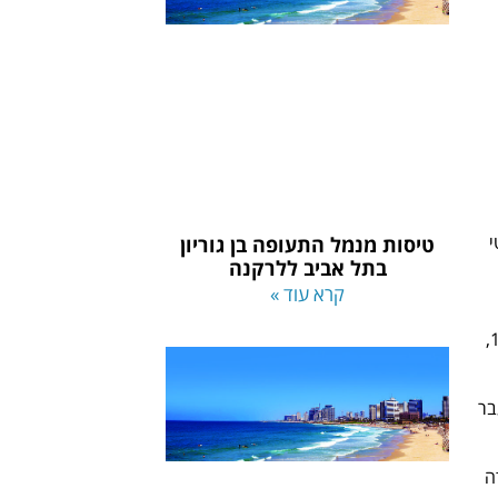
י
טיסות מנמל התעופה בן גוריון
בתל אביב ללרקנה
קרא עוד »
במהלך שנות ה-50 וה-60, נמל התעופה עבר מספר שדרוגים והרחבות כדי להכיל את המספר ההולך וגדל של נוסעים וחברות תעופה. ב-1973,
-90 נמל התעופה עבר
ה