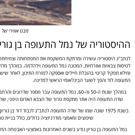
מבט אווירי של נ
ההיסטוריה של נמל התעופה בן גוריו
לטיסות צבאיות ואזרחיות, המכונה נמל התעופה וילהלמה. במהלך מל
התעופה לוד והפך לשער הבינלאומי הראשי למדינה.
שדה התעופה היה אתר מתקפת טרור של הצבא האדום היפני, שהביא למותם של 26 בני אדם וסימן נקודת מפנ
שיפוצים ומאמצי מודרניזציה גדולים, כולל בניית טרמינל 3, שהוא הטרמינל העיקרי של שדה הת
נמל התעופה בן גוריון נודע בשנים האחרונות באמצעי האבטחה החד