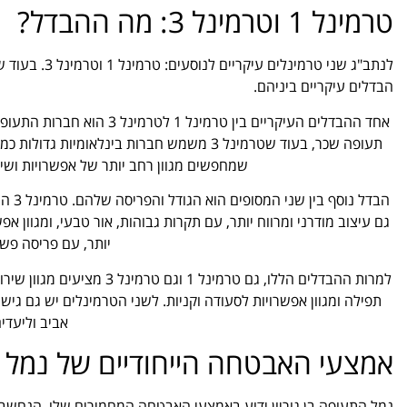
טרמינל 1 וטרמינל 3: מה ההבדל?
לנתב"ג שני טר
הבדלים עיקריים ביניהם.
תעופה שכר, בעוד שטרמינל 3 משמש חברות בינלא
שמחפשים מגוון רחב יותר של אפשרויות ושירו
הבדל
יותר, עם פריסה פשו
למרות ההבדלים הללו, גם טרמ
תפילה ומגוון אפשרויות לסעודה וקניות. לשני הטרמינלים יש גם גי
אביב וליעדי
אמצעי האבטחה הייחודיים של נמל
נמל התעופה בן גוריון ידוע באמצעי האבטחה המחמירים שלו, הנחשבי