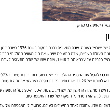
מל התעופה בן גוריון
ן
לנתב"ג היסטוריה עשירה ומרתקת המשקפת את התפתחותה וצמיחתה של ישראל כאומה. שדה התעופה נבנה במקור בשנת 1936 כשדה קטן
חמת העולם השנייה, שדה התעופה שימש את חיל האוויר המלכותי הבריט
ומילא תפקיד קריטי בהובלת חיילים ואספקה למזרח התיכון. לאחר שישראל הכריזה על עצמאותה ב-1948, שונה שמו של שדה התעופה לשדה
ה באמצעי אבטחה תעופה.
בשנת 1975 שונה שמו של שדה התעופה לנתב"ג לכבוד דוד בן גוריון, ראש הממשלה הראשון של ישראל. בשנות ה-80 וה
עופה כיום.
שניים שלו, שהוכרו כאחד מהיעילים בעולם. פרוטוקולי האבטחה של שד