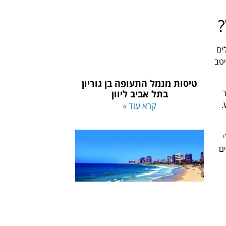
?
ים
 היטב
טיסות מנמל התעופה בן גוריון
בתל אביב ליוון
חברות תעופה גדולות, ביניהן אל על ישראל איירליינס, דלתא איירליינס ולופטהנזה, כמו גם חברות תעופה זולות רבות כמו Ryanair ו-Wizz Air.
קרא עוד »
ם