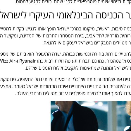
ות בזיהוי איומים פוטנציאליים לפני שהם יכולים להגיע למטוס.
ר הכניסה הבינלאומי העיקרי לישראל
מה סיבות. ראשית, מיקומו במרכז ישראל הופך אותו לנגיש בקלות למטייל
 כאחד. שדה התעופה ממוקם רק 20 קילומטרים דרומית מזרחית לתל אביב, בירת המסחר והתרבות של המדינה, ומקושר
ר מטיילים המבקרים בישראל לעסקים או להנאה.
למטיילים רמת בחירה וגמישות גבוהה. שדה התעופה הוא ביתם של מספר
ת לישראל וממנה שמתאימות לתקציב וללוח הזמנים שלהם.
טיח את שלומם ורווחתם של כלל הנוסעים וצוותי נמל התעופה. פרוטוקולי
לאתגרים הביטחוניים הייחודיים איתם מתמודדת ישראל כאומה. אמצעי
עזרו להפוך אותו לבחירה פופולרית עבור מטיילים מרחבי העולם.