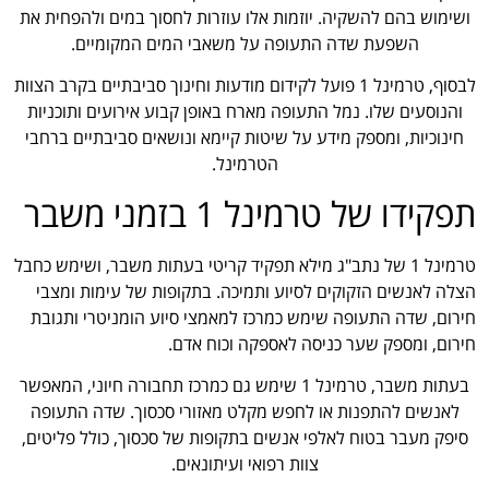
ושימוש בהם להשקיה. יוזמות אלו עוזרות לחסוך במים ולהפחית את
השפעת שדה התעופה על משאבי המים המקומיים.
לבסוף, טרמינל 1 פועל לקידום מודעות וחינוך סביבתיים בקרב הצוות
והנוסעים שלו. נמל התעופה מארח באופן קבוע אירועים ותוכניות
חינוכיות, ומספק מידע על שיטות קיימא ונושאים סביבתיים ברחבי
הטרמינל.
תפקידו של טרמינל 1 בזמני משבר
טרמינל 1 של נתב"ג מילא תפקיד קריטי בעתות משבר, ושימש כחבל
הצלה לאנשים הזקוקים לסיוע ותמיכה. בתקופות של עימות ומצבי
חירום, שדה התעופה שימש כמרכז למאמצי סיוע הומניטרי ותגובת
חירום, ומספק שער כניסה לאספקה וכוח אדם.
בעתות משבר, טרמינל 1 שימש גם כמרכז תחבורה חיוני, המאפשר
לאנשים להתפנות או לחפש מקלט מאזורי סכסוך. שדה התעופה
סיפק מעבר בטוח לאלפי אנשים בתקופות של סכסוך, כולל פליטים,
צוות רפואי ועיתונאים.