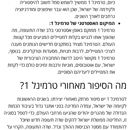
כיום, טרמינל 1 ממשיך לשמש סמל חשוב להיסטוריה
ולקידמה של ישראל, שכן הוא עבר שיפוצים ומודרניזציה
נרחבים לאורך השנים.
המיקום האסטרטגי של טרמינל 1:
טרמינל 1 ממוקם באופן אסטרטגי בלב שדה התעופה, מה
שהופך אותו לנגיש בקלות למטיילים המגיעים מכל קצוות
העולם. הטרמינל מצויד במתקנים חדישים הנותנים מענה
לצרכי המטיילים, לרבות חנויות, מסעדות וטרקלינים. בנוסף,
טרמינל 1 מקושר היטב לרשת התחבורה הציבורית של
ישראל, עם אוטובוסים, מוניות ורכבות זמינים כולם כדי לקחת
את המטיילים ליעדיהם הסופיים.
מה הסיפור מאחורי טרמינל 1?
לטרמינל 1 יש סיפור מרתק מאחורי יצירתו. בשנים הראשונות
לקיומה של ישראל, עמדה המדינה בפני אתגר גדול בעיבוד הכמות
הגדולה של מהגרים יהודים שהגיעו מרחבי העולם. כדי לטפל בסוגיה
זו, החליטה ממשלת ישראל להקים שדה תעופה חדש שיוכל
להתמודד עם מספר הכניסות ההולך וגדל. שדה התעופה, הקרוי על