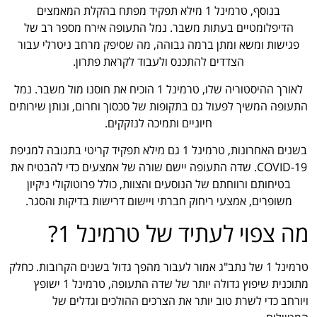
בנוסף, טרמינל 1 מילא תפקיד מפתח בהקלת המאמצים
הדיפלומטיים בעתות משבר. נמל התעופה אירח מספר רב של
פגישות ומשא ומתן ברמה גבוהה, מה שסיפק מרחב ניטרלי עבור
הצדדים להתכנס ולעבוד לקראת פתרון.
לאורך ההיסטוריה שלו, טרמינל 1 הוכיח את חוסנו מול משבר. נמל
התעופה המשיך לפעול גם בתקופות של סכסוך וחרום, ונותן שירותים
חיוניים ותמיכה לנזקקים.
בשנים האחרונות, טרמינל 1 גם מילא תפקיד קריטי בתגובה למגיפת
COVID-19. שדה התעופה יישם שורה של אמצעים כדי להבטיח את
בטיחותם ורווחתם של הנוסעים והצוות, כולל פרוטוקולי ניקיון
משופרים, אמצעי ריחוק חברתי ויישום דרישות בדיקות והסגר.
מה צפוי לעתיד של טרמינל 1?
טרמינל 1 של נתב"ג אמור לעבור מהפך גדול בשנים הקרובות. כחלק
מתוכנית שיפוץ גדולה יותר של שדה התעופה, טרמינל 1 ישופץ
ויורחב כדי לשרת טוב יותר את הצרכים ההולכים וגדלים של