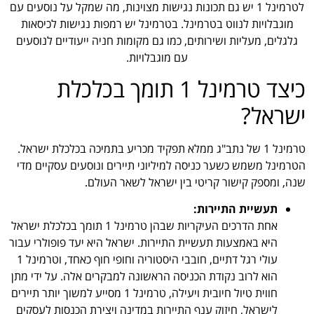
לטרמינל 1 יש גם תכונות נגישות מצוינות, מה שמקל על נוסעים עם
מוגבלויות לנווט בטרמינל. בטרמינל יש רמפות נגישות לכיסאות
גלגלים, מעליות ושירותים, כמו גם מקומות חניה ייעודיים לנוסעים
עם מוגבלויות.
כיצד טרמינל 1 תומך בכלכלת
ישראל?
טרמינל 1 של נתב"ג ממלא תפקיד מכריע בתמיכה בכלכלת ישראל.
הטרמינל משמש כשער כניסה למיליוני תיירים ונוסעים עסקיים מדי
שנה, ומספק קישור קריטי בין ישראל לשאר העולם.
תעשיית התיירות:
אחת הדרכים העיקריות שבהן טרמינל 1 תומך בכלכלת ישראל
היא באמצעות תעשיית התיירות. ישראל היא יעד פופולרי עבור
עולי רגל דתיים, חובבי היסטוריה וחופי חוף כאחד, וטרמינל 1
הוא לרוב נקודת הכניסה הראשונה למבקרים אלה. על ידי מתן
חווית טיול חיובית ויעילה, טרמינל 1 מסייע למשוך יותר תיירים
לישראל, חיזוק ענף התיירות במדינה ויצירת הכנסות לעסקים