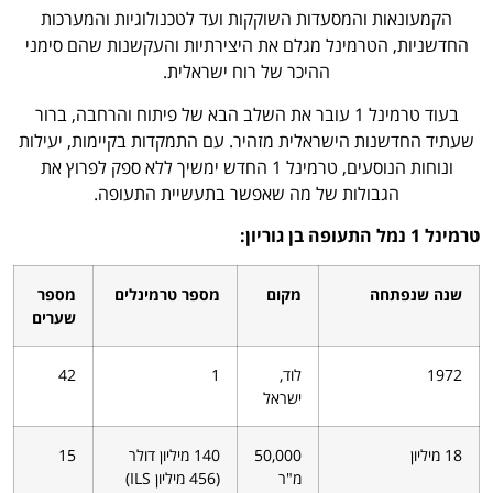
הקמעונאות והמסעדות השוקקות ועד לטכנולוגיות והמערכות
החדשניות, הטרמינל מגלם את היצירתיות והעקשנות שהם סימני
ההיכר של רוח ישראלית.
בעוד טרמינל 1 עובר את השלב הבא של פיתוח והרחבה, ברור
שעתיד החדשנות הישראלית מזהיר. עם התמקדות בקיימות, יעילות
ונוחות הנוסעים, טרמינל 1 החדש ימשיך ללא ספק לפרוץ את
הגבולות של מה שאפשר בתעשיית התעופה.
טרמינל 1 נמל התעופה בן גוריון:
שנה שנפתחה
מקום
מספר טרמינלים
מספר
שערים
1972
לוד,
1
42
ישראל
18 מיליון
50,000
140 מיליון דולר
15
מ"ר
(456 מיליון ILS)