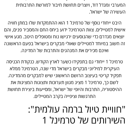
המערבי ומגדל דוד, ויוצרים תחושת חיבור למורשת התרבותית
העשירה של ישראל.
היבט ייחודי נוסף של טרמינל 1 הוא ההתמקדות שלו במתן חוויה
אישית למטיילים. צוות הטרמינל ידוע ביחס החם והמסביר פנים, והם
יוצאים מגדרם כדי שהנוסעים ירגישו נוח ומטופלים היטב. מגע אישי
זה חשוב במיוחד למטיילים שאולי מבקרים בישראל בפעם הראשונה
ואינם מכירים את המנהגים והתרבות של המדינה.
טרמינל 1 ייחודי גם בתפקידו כשער לארץ הקודש. כנקודת הכניסה
העיקרית למיליוני מבקרים בישראל מדי שנה, הטרמינל ממלא
תפקיד קריטי בעיצוב הרושם הראשוני שיש למבקרים מהמדינה.
לשם כך, טרמינל 1 מציג מגוון תערוכות ותצוגות המציגות את
ההיסטוריה, התרבות והיופי של ישראל, ומסייעות ביצירת תחושת
התרגשות וציפייה בקרב המטיילים.
"חוויית טיול ברמה עולמית":
השירותים של טרמינל 1