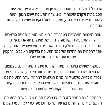
טרמינל 1 של נמל התעופה בן גוריון מחויב לצמצם את השפעתו
הסביבתית ולקדם שיטות קיימא. שדה התעופה יישם מגוון יוזמות
להפחתת צריכת האנרגיה, מזעור הפסולת וקידום שמירה על איכות
הסביבה.
אחת היוזמות המרכזיות בטרמינל 1 היא השימוש באנרגיה סולארית.
שדה התעופה התקין מערך גדול של פאנלים סולאריים על גג
הטרמינל, המייצרים חלק ניכר מהאנרגיה המשמשת את המתקן. זה
עוזר להפחית את התלות של נמל התעופה בדלקים מאובנים ולהקטין
את טביעת הרגל הפחמנית שלו.
בנוסף לשימוש באנרגיה מתחדשת, טרמינל 1 מתמקד גם בצמצום
הפסולת. שדה התעופה יישם תוכנית מיחזור מקיפה, הכוללת פחים
נפרדים לנייר, פלסטיק וחומרים הניתנים למחזור. שדה התעופה גם
מעודד את הנוסעים והצוות להשתמש בבקבוקי מים ובכוסות קפה
לשימוש חוזר, במקום באפשרויות חד פעמיות.
טרמינל 1 גם מחויב להפחית את צריכת המים שלו. בשדה התעופה
הותקנו ברזים ושירותים בזרימה נמוכה, וכן מערכת ללכידת מי גשמים