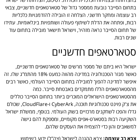
בהצלחתה ובצמיחה הכלכלית הכוללת. לסיכום, הצלחתה של ישראל
בתחום הסייבר נובעת ממספר גדול של סטארטאפים חדשניים, צבאי
רב עוצמה ומחקר חדשני. הצלחה זו הובילה להזדמנויות כלכליות
רבות, ופתחה את הדלת לשיתוף פעולה ושותפויות בינלאומיות. עתידו
של תחום הסייבר נראה מזהיר, וישראל תישאר מובילה בתחום עוד
שנים רבות.
סטארטאפים חדשניים
ישראל היא ביתם של מספר מרשים של סטארטאפים חדשניים,
כאשר מגזר הטכנולוגיה במדינה מהווה כמעט 18% מהתמ"ג שלו. זה
איפשר למדינה להפוך למובילה בתחום הסייבר העולמי, כאשר רבים
מהסטארטאפים הללו מתמקדים באבטחת סייבר. כמה
מהסטארטאפים הישראלים המוכרים ביותר בתחום הסייבר כוללים
את צ'ק פוינט טכנולוגיות תוכנה, CyberArk ו-CloudFlare, שכולם
גדלו והפכו לשחקנים מרכזיים בשוק העולמי. בנוסף, ממשלת ישראל
השקיעה רבות בסטארט-אפים מקומיים, ומספקת להם גישה
למשאבים והון כדי להצמיח את העסקים שלהם.
צבא רב עוצמה:
צבא ההגנה לישראל (צה"ל) ידוע בשימוש