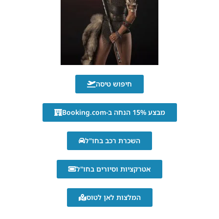
חיפוש טיסה
מבצע 15% הנחה ב-Booking.com
השכרת רכב בחו"ל
אטרקציות וסיורים בחו"ל
המלצות לאן לטוס