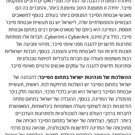
מיוחדת הפועלת להגנה על המדינה מפני האקרים זדוניים ומתקפות
סייבר. יחידה זו ממומנת היטב ומיומנת ביותר, והחברים בה הם
מאנשי אבטחת הסייבר המנוסים ביותר בעולם. בנוסף למשאבים
הצבאיים והממשלתיים שלה, לישראל יש גם תעשיית אבטחת סייבר
תוססת. המדינה היא ביתם של סטארט-אפים רבים בתחום אבטחת
סייבר, כולל צ'ק פוינט, CyberArk ו-CyberInt. חברות אלו מפתחות
פתרונות חדשניים להגנה מפני איומי סייבר, מזיהוי ומניעה של
תוכנות זדוניות ועד לאבטחת מידע והצפנה. בנוסף, חברות ישראליות
רבות משתפות פעולה עם חברות גלובליות לפיתוח טכנולוגיות
ופתרונות חדשים להגנה על עסקים ואנשים פרטיים מאיומי סייבר.
ההשלכות של מנהיגות ישראל בתחום הסייבר:
להנהגה של
ישראל בתחום הסייבר יש השלכות מרחיקות לכת. ראשית, תעשיית
אבטחת הסייבר בישראל היא מניע כלכלי מרכזי, המהווה חלק ניכר
מהתמ"ג של המדינה. בנוסף, ההובלה של ישראל בתחום פתחה
הזדמנויות רבות לשיתוף פעולה ושותפויות בינלאומיות, המאפשרת
לחברות ברחבי העולם גישה לטכנולוגיות ולפתרונות העדכניים
ביותר. לבסוף, הצלחתה של ישראל בתחום הסייבר הוכיחה את
מחויבותה של המדינה לחדשנות ולטכנולוגיה, שהיווה גורם מרכזי