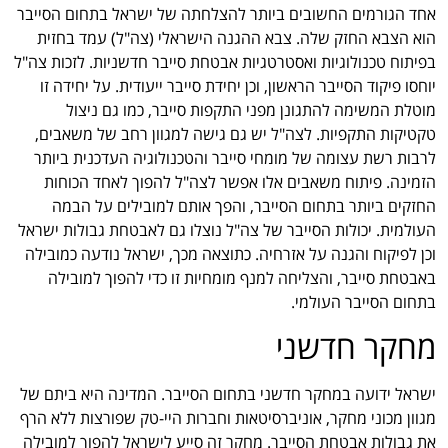
אחד הגורמים החשובים ביותר להצלחתה של ישראל בתחום הסייבר
הוא הצבא החזק שלה. צבא ההגנה הישראלי (צה"ל) עמד בחזית
בפיתוח טכנולוגיות ואסטרטגיות אבטחת סייבר חדשניות. לזכות צה"ל
יוחסו פיקוד הסייבר הראשון, וכן יחידת סייבר ייעודית. על יחידה זו
מוטלת המשימה להתגונן מפני התקפות סייבר, כמו גם ניצול
טקטיקות התקפיות. לצה"ל יש גם גישה למגוון רחב של משאבים,
לרבות רשת עצומה של מומחי סייבר והטכנולוגיה העדכנית ביותר
הזמינה. פיתוח משאבים אלו אפשר לצה"ל להפוך לאחד הכוחות
החזקים ביותר בתחום הסייבר, והפך אותם למובילים על הבמה
העולמית. יכולות הסייבר של צה"ל נוצלו גם לאבטחת גבולות ישראל
וכן לפיקוח והגנה על אזרחיה. כתוצאה מכך, ישראל נודעה כמובילה
באבטחת סייבר, והצליחה למנף מומחיות זו כדי להפוך למובילה
בתחום הסייבר העולמי.
מחקר חדשני
ישראל ידועה במחקר חדשני בתחום הסייבר. המדינה היא ביתם של
מגוון מכוני מחקר, אוניברסיטאות וחברות היי-טק שפורצות ללא הרף
את גבולות אבטחת הסייבר. מחקר זה סייע לישראל להפוך למובילה