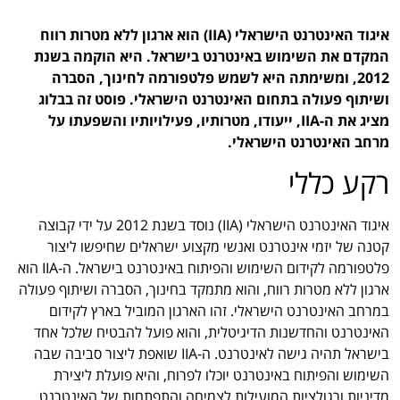
איגוד האינטרנט הישראלי (IIA) הוא ארגון ללא מטרות רווח
המקדם את השימוש באינטרנט בישראל. היא הוקמה בשנת
2012, ומשימתה היא לשמש פלטפורמה לחינוך, הסברה
ושיתוף פעולה בתחום האינטרנט הישראלי. פוסט זה בבלוג
מציג את ה-IIA, ייעודו, מטרותיו, פעילויותיו והשפעתו על
מרחב האינטרנט הישראלי.
רקע כללי
איגוד האינטרנט הישראלי (IIA) נוסד בשנת 2012 על ידי קבוצה
קטנה של יזמי אינטרנט ואנשי מקצוע ישראלים שחיפשו ליצור
פלטפורמה לקידום השימוש והפיתוח באינטרנט בישראל. ה-IIA הוא
ארגון ללא מטרות רווח, והוא מתמקד בחינוך, הסברה ושיתוף פעולה
במרחב האינטרנט הישראלי. זהו הארגון המוביל בארץ לקידום
האינטרנט והחדשנות הדיגיטלית, והוא פועל להבטיח שלכל אחד
בישראל תהיה גישה לאינטרנט. ה-IIA שואפת ליצור סביבה שבה
השימוש והפיתוח באינטרנט יוכלו לפרוח, והיא פועלת ליצירת
מדיניות ורגולציות המועילות לצמיחה והתפתחות של האינטרנט