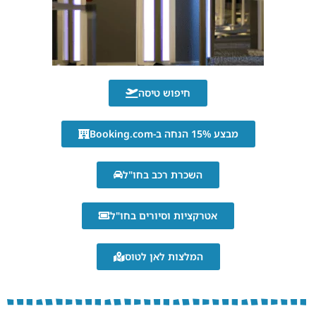
חיפוש טיסה
מבצע 15% הנחה ב-Booking.com
השכרת רכב בחו"ל
אטרקציות וסיורים בחו"ל
המלצות לאן לטוס