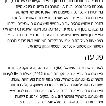
גם מפיקה דוחות ופרסומים במגוון נושאים הקשורים לאינטרנט, כגון
אבטחת סייבר ופרטיות. ה-IIA מעורב גם בדיונים בינלאומיים
במדיניות האינטרנט, המייצגים את האינטרסים של משתמשי
האינטרנט הישראלים. היא פועלת עם ארגונים אחרים על מנת
להבטיח שהאינטרסים של משתמשי האינטרנט הישראלים יילקחו
בחשבון בתכנון ויישום מדיניות האינטרנט. איגוד האינטרנט הישראלי
הוא ארגון חשוב אשר השפיע לטובה על מרחב האינטרנט הישראלי.
באמצעות פעילותה היא סייעה לקידום השימוש באינטרנט ותרמה
לפיתוח אקוסיסטם אינטרנטי תוססת ומגוון בישראל.
פגיעה
לאיגוד האינטרנט הישראלי (IIA) הייתה השפעה עמוקה על מרחב
האינטרנט הישראלי. מאז הקמתה בשנת 2012, פועלת ה-IIA לקידום
השימוש באינטרנט בישראל. באמצעות יוזמות ופעילויות שונות,
פיתחה ה-IIA פלטפורמה לחינוך, הסברה ושיתוף פעולה בתחום
האינטרנט הישראלי. הדבר סייע להגביר את המודעות לפוטנציאל
האינטרנט בישראל ואפשר לאנשים, עסקים וארגונים ליהנות
מיתרונותיו הרבים. ה-IIA גם מילא תפקיד חשוב בקידום זכויות