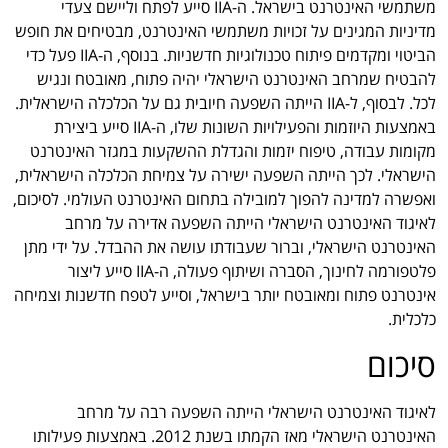
משתמשי האינטרנט בישראל. ה-IIA סייע לפתח וליישם צעדי
מדיניות המגינים על זכויות משתמשי האינטרנט, מבטיחים את חופש
הביטוי ומקדמים פיתוח טכנולוגיות חדשניות. בנוסף, ה-IIA פעל כדי
להבטיח שמרחב האינטרנט הישראלי יהיה פתוח, מאובטח ונגיש
לכל. לבסוף, ל-IIA הייתה השפעה חיובית גם על הכלכלה הישראלית.
באמצעות היוזמות והפעילויות השונות שלו, ה-IIA סייע ביצירת
מקומות עבודה, טיפוח יזמות והגדלת ההשקעות במגזר האינטרנט
הישראלי. לכך הייתה השפעה ישירה על צמיחת הכלכלה הישראלית,
ואפשרה למדינה להפוך למובילה בתחום האינטרנט העולמי. לסיכום,
לאיגוד האינטרנט הישראלי הייתה השפעה אדירה על מרחב
האינטרנט הישראלי, וברור שעבודתו עושה את ההבדל. על ידי מתן
פלטפורמה לחינוך, הסברה ושיתוף פעולה, ה-IIA סייע ליצור
אינטרנט פתוח ומאובטח יותר בישראל, וסייע לטפח חדשנות וצמיחה
כלכלית.
סיכום
לאיגוד האינטרנט הישראלי הייתה השפעה רבה על מרחב
האינטרנט הישראלי מאז הקמתו בשנת 2012. באמצעות פעילותו