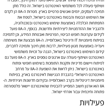
תהיה זמינה לכמה שיותר אנשים. ה-IIA פועל למתן חינוך, הסברה
ושיתוף פעולה לכל משתמשי האינטרנט בישראל. זה כולל מתן
תמיכה לעסקים, יזמים ואנשים פרטיים בארץ. מטרות ה-IIA הן לקדם
את השימוש הבטוח והבטוח באינטרנט בישראל, לטפח את
התפתחות הכלכלה באמצעות שימוש באינטרנט ובטכנולוגיה,
ולהגביר את ההזדמנויות ליצירתיות וחדשנות. בנוסף, ה-IIA פועל
לקידום עקרונות חופש הביטוי, הפרטיות ואבטחת המידע, וכן לתמיכה
בפיתוח מיומנויות IT ודיגיטל באוכלוסייה. ה-IIA מבצעת את משימתה
ויעדיה באמצעות מגוון פעילויות, לרבות מתן חינוך ותמיכה לחברים,
קידום השימוש באינטרנט בישראל, הגנה על זכויות משתמשי
האינטרנט ושיתוף פעולה עם ארגונים נוספים בארץ. ה-IIA פועל גם
לפיתוח ויישום מדיניות ותקנות התומכות בשימוש חופשי ופתוח
באינטרנט בישראל. ניתן לראות את השפעת ה-IIA על מרחב
האינטרנט הישראלי בהגברת הנגישות לאינטרנט בארץ, בפיתוח
מיומנויות דיגיטליות בקרב האוכלוסייה ובקידום חדשנות ויצירתיות. ה-
IIA הוא ארגון חשוב המסייע להבטיח שהאינטרנט יישאר פלטפורמה
פתוחה וחינמית עבור אזרחי ישראל.
פעילויות