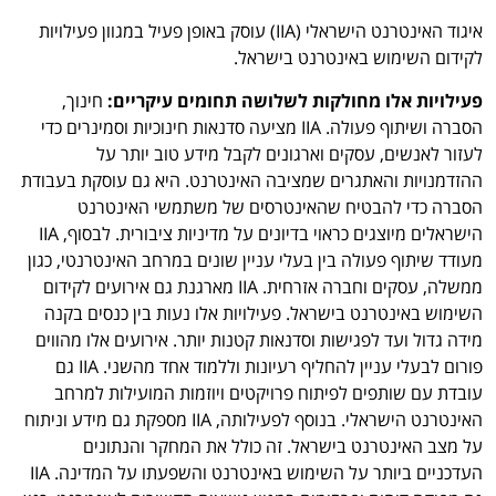
איגוד האינטרנט הישראלי (IIA) עוסק באופן פעיל במגוון פעילויות
לקידום השימוש באינטרנט בישראל.
פעילויות אלו מחולקות לשלושה תחומים עיקריים:
חינוך,
הסברה ושיתוף פעולה. IIA מציעה סדנאות חינוכיות וסמינרים כדי
לעזור לאנשים, עסקים וארגונים לקבל מידע טוב יותר על
ההזדמנויות והאתגרים שמציבה האינטרנט. היא גם עוסקת בעבודת
הסברה כדי להבטיח שהאינטרסים של משתמשי האינטרנט
הישראלים מיוצגים כראוי בדיונים על מדיניות ציבורית. לבסוף, IIA
מעודד שיתוף פעולה בין בעלי עניין שונים במרחב האינטרנטי, כגון
ממשלה, עסקים וחברה אזרחית. IIA מארגנת גם אירועים לקידום
השימוש באינטרנט בישראל. פעילויות אלו נעות בין כנסים בקנה
מידה גדול ועד לפגישות וסדנאות קטנות יותר. אירועים אלו מהווים
פורום לבעלי עניין להחליף רעיונות וללמוד אחד מהשני. IIA גם
עובדת עם שותפים לפיתוח פרויקטים ויוזמות המועילות למרחב
האינטרנט הישראלי. בנוסף לפעילותה, IIA מספקת גם מידע וניתוח
על מצב האינטרנט בישראל. זה כולל את המחקר והנתונים
העדכניים ביותר על השימוש באינטרנט והשפעתו על המדינה. IIA