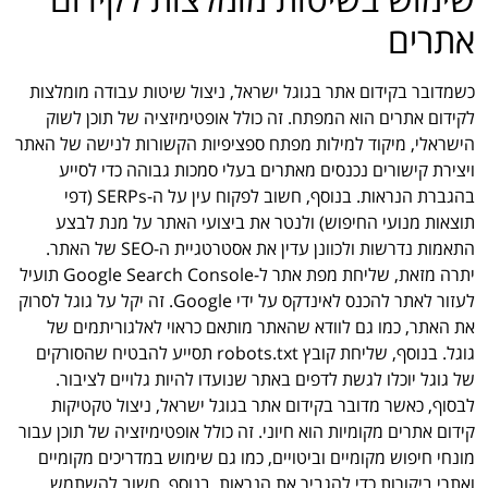
אתרים
כשמדובר בקידום אתר בגוגל ישראל, ניצול שיטות עבודה מומלצות
לקידום אתרים הוא המפתח. זה כולל אופטימיזציה של תוכן לשוק
הישראלי, מיקוד למילות מפתח ספציפיות הקשורות לנישה של האתר
ויצירת קישורים נכנסים מאתרים בעלי סמכות גבוהה כדי לסייע
בהגברת הנראות. בנוסף, חשוב לפקוח עין על ה-SERPs (דפי
תוצאות מנועי החיפוש) ולנטר את ביצועי האתר על מנת לבצע
התאמות נדרשות ולכוונן עדין את אסטרטגיית ה-SEO של האתר.
יתרה מזאת, שליחת מפת אתר ל-Google Search Console תועיל
לעזור לאתר להכנס לאינדקס על ידי Google. זה יקל על גוגל לסרוק
את האתר, כמו גם לוודא שהאתר מותאם כראוי לאלגוריתמים של
גוגל. בנוסף, שליחת קובץ robots.txt תסייע להבטיח שהסורקים
של גוגל יוכלו לגשת לדפים באתר שנועדו להיות גלויים לציבור.
לבסוף, כאשר מדובר בקידום אתר בגוגל ישראל, ניצול טקטיקות
קידום אתרים מקומיות הוא חיוני. זה כולל אופטימיזציה של תוכן עבור
מונחי חיפוש מקומיים וביטויים, כמו גם שימוש במדריכים מקומיים
ואתרי ביקורות כדי להגביר את הנראות. בנוסף, חשוב להשתמש