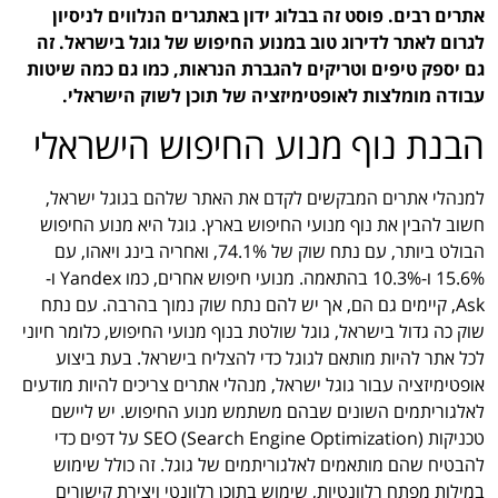
אתרים רבים. פוסט זה בבלוג ידון באתגרים הנלווים לניסיון
לגרום לאתר לדירוג טוב במנוע החיפוש של גוגל בישראל. זה
גם יספק טיפים וטריקים להגברת הנראות, כמו גם כמה שיטות
עבודה מומלצות לאופטימיזציה של תוכן לשוק הישראלי.
הבנת נוף מנוע החיפוש הישראלי
למנהלי אתרים המבקשים לקדם את האתר שלהם בגוגל ישראל,
חשוב להבין את נוף מנועי החיפוש בארץ. גוגל היא מנוע החיפוש
הבולט ביותר, עם נתח שוק של 74.1%, ואחריה בינג ויאהו, עם
15.6% ו-10.3% בהתאמה. מנועי חיפוש אחרים, כמו Yandex ו-
Ask, קיימים גם הם, אך יש להם נתח שוק נמוך בהרבה. עם נתח
שוק כה גדול בישראל, גוגל שולטת בנוף מנועי החיפוש, כלומר חיוני
לכל אתר להיות מותאם לגוגל כדי להצליח בישראל. בעת ביצוע
אופטימיזציה עבור גוגל ישראל, מנהלי אתרים צריכים להיות מודעים
לאלגוריתמים השונים שבהם משתמש מנוע החיפוש. יש ליישם
טכניקות SEO (Search Engine Optimization) על דפים כדי
להבטיח שהם מותאמים לאלגוריתמים של גוגל. זה כולל שימוש
במילות מפתח רלוונטיות, שימוש בתוכן רלוונטי ויצירת קישורים