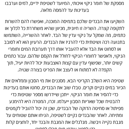
מספקת של חומר ניקוי איכותי, המיועד לשטיפת ידיים, למים וערבבו
בעדינות עד להמסה מלאה.
השקיעו את הבגדים שלכם בתמיסה המוכנה, ואפשרו להם להשרות
לתקופה קצרה. השריה זו חיונית, מכיוון שהיא משחררת כל לכלוך או
כתמים, מה שמקל על ניקוי עדין של הבד. לאחר ההשרייה, השתמשו
בתנועה רכה ושיטתית כדי להרגיז את הבגדים. הרעיון הוא לא לסובב
או לסחוט את הבד אלא להעביר אותו דרך תערובת המים וחומרי
הניקוי, ולאפשר לחומרי הניקוי לחולל את הקסם שלהם. עבור כתמים
קשים יותר, שפשוף עדין עם קצות האצבעות יכול להיות יעיל, תוך
הקפדה לא למתוח או לעצב את הפריט בצורה שגויה.
שטיפה היא השלב הקריטי הבא. מסננים את מי הסבון וממלאים את
הכיור במים נקיים וקרים. טבלו שוב את הבגדים, סחטו אותם בעדינות
כדי להסיר את חומר הניקוי. ייתכן שיידרשו מספר שטיפות כדי
להבטיח שכל שאריות הסבון ייעלמו. זכרו, המטרה היא להימנע
מפיתול או סחיטה הדוקה של הבגדים, שכן זה יכול להוביל לקמטים
ומתיחה. לאחר שהבגדים נקיים לשטיפה, הניחו אותם שטוחים על
מגבת נקייה ויבשה. מגלגלים את המגבת והבגד יחד, לוחצים קלות
כדי לספוג עודפי מים מבלי לסחוט.