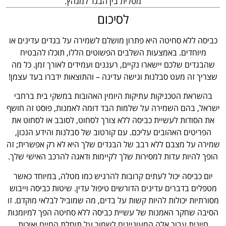
מטלית בין הבגד למגהץ.
לסיכום
כביסה ללא סחיטה היא פתרון מושלם לשמירה על בגדים עדינים או
מיוחדים. באמצעות השלבים הפשוטים הללו, תוכלו להבטיח
שהבגדים שלכם יישארו נקיים, רעננים ועמידים לאורך זמן. כל מה
שצריך זה מעט סבלנות וגישה עדינה – והתוצאות ידברו בעד עצמן!
בהשראת הטכניקות עתיקות היומין האהובות במשקי בית ברחבי
ישראל, בהם השמירה על שלמות הבד דומה לאמנות, פוסט זה חושף
את הסודות לעשיית כביסה ללא צורך לסחוט, לסובב או לסחוט את
הפריטים האהובים עליכם. עם קורטוב של סבלנות והידע הנכון,
שמירה על מצבם ללא רבב של הבגדים שלך היא לא רק אפשרית; זה
הופך להיות עדות למסירות שלך לקיימות ודאגה להרכב האישי שלך.
יום כביסה יכול לעתים קרובות להרגיש כמו מטלה, במיוחד כאשר
מטפלים בדברים עדינים הדורשים טיפול עדין. שיטות כביסה וייבוש
מסורתיות יכולות להיות קשות על בדים, מה שמוביל לבלאי מוקדם. זו
הסיבה שחקר האמנות של עשיית כביסה ללא סחיטה הפך למיומנות
חיונית עבור אלה המעוניינים לשמור על תוחלת החיים ואיכות