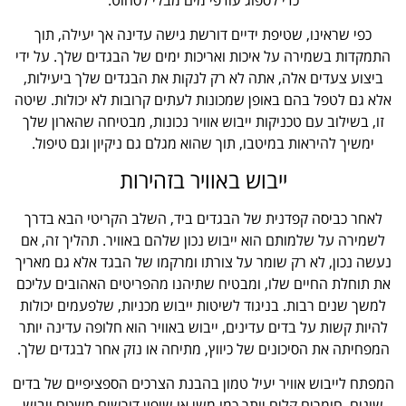
כפי שראינו, שטיפת ידיים דורשת גישה עדינה אך יעילה, תוך
התמקדות בשמירה על איכות ואריכות ימים של הבגדים שלך. על ידי
ביצוע צעדים אלה, אתה לא רק לנקות את הבגדים שלך ביעילות,
אלא גם לטפל בהם באופן שמכונות לעתים קרובות לא יכולות. שיטה
זו, בשילוב עם טכניקות ייבוש אוויר נכונות, מבטיחה שהארון שלך
ימשיך להיראות במיטבו, תוך שהוא מגלם גם ניקיון וגם טיפול.
ייבוש באוויר בזהירות
לאחר כביסה קפדנית של הבגדים ביד, השלב הקריטי הבא בדרך
לשמירה על שלמותם הוא ייבוש נכון שלהם באוויר. תהליך זה, אם
נעשה נכון, לא רק שומר על צורתו ומרקמו של הבגד אלא גם מאריך
את תוחלת החיים שלו, ומבטיח שתיהנו מהפריטים האהובים עליכם
למשך שנים רבות. בניגוד לשיטות ייבוש מכניות, שלפעמים יכולות
להיות קשות על בדים עדינים, ייבוש באוויר הוא חלופה עדינה יותר
המפחיתה את הסיכונים של כיווץ, מתיחה או נזק אחר לבגדים שלך.
המפתח לייבוש אוויר יעיל טמון בהבנת הצרכים הספציפיים של בדים
שונים. חומרים קלים יותר כמו משי או שיפון דורשים משטח ייבוש