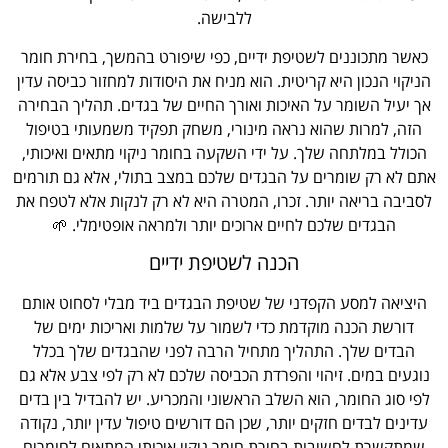
ללבישה.
כאשר מתכוננים לשטיפת ידיים, כפי שיפורט בהמשך, בחירת חומר
הניקוי הנכון היא קריטית. הוא מניח את היסודות למחזור כביסה עדין
אך יעיל השומר על האיכות ואורך החיים של בגדים. תהליך הבחירה
הזה, למרות שהוא נראה מינורי, משחק תפקיד משמעותי בטיפול
הכולל במלתחה שלך. על ידי השקעה בחומר ניקוי מתאים ואיכותי,
אתם לא רק שומרים על הבגדים שלכם במצב בתולי, אלא גם תורמים
לסביבה בריאה יותר. זכרו, המטרה היא לא רק לנקות אלא לטפח את
הבגדים שלכם לחיים ארוכים יותר ולמראה אופטימלי. 🌱
הכנה לשטיפת ידיים
היציאה למסע הקפדני של שטיפת הבגדים ביד מבלי לסחוט אותם
דורשת הכנה מוקדמת כדי לשמור על שלמות ואריכות ימים של
הבדים שלך. התהליך מתחיל הרבה לפני שהבגדים שלך בכלל
נוגעים במים. זיהוי והפרדת הכביסה שלכם לא רק לפי צבע אלא גם
לפי סוג החומר, הוא השלב הראשוני והמכריע. יש להבדיל בין בדים
עדינים לבדים חזקים יותר, שכן הם דורשים טיפול עדין יותר, נקודה
שמתקשרת לחשיבות בחירת חומר ניקוי איכותי המתאים לחומרים