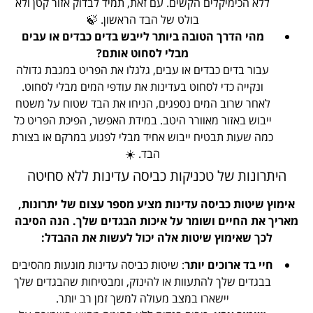
ללא הכימיקלים הקשים. עם זאת, תמיד לבדוק אזור קטן ולא
בולט של הבד הראשון. 🍃
מהי הדרך הטובה ביותר לייבש בדים כבדים או עבים
מבלי לסחוט אותם?
עבור בדים כבדים או עבים, גלגלו את הפריט במגבת גדולה
ונקייה כדי לסחוט בעדינות את עודפי המים מבלי לסחוט.
לאחר שרוב המים נספגים, הניחו את הבד שטוח על משטח
ייבוש באזור מאוורר היטב. במידת האפשר, הפיכת הפריט כל
כמה שעות תבטיח ייבוש אחיד מבלי לפגוע במרקם או בצורת
הבד. ☀️
היתרונות של טכניקות כביסה עדינות ללא סחיטה
אימוץ שיטות כביסה עדינות מציע מספר עצום של יתרונות,
מאריך את החיים ושומר על איכות הבגדים שלך. הנה הסיבה
לכך שאימוץ שיטות אלה יכול לעשות את ההבדל:
חיי בד ארוכים יותר
: שיטות כביסה עדינות מונעות מהסיבים
בבגדים שלך להתעוות או להינזק, ומבטיחות שהבגדים שלך
יישארו במצב מעולה למשך זמן רב יותר.