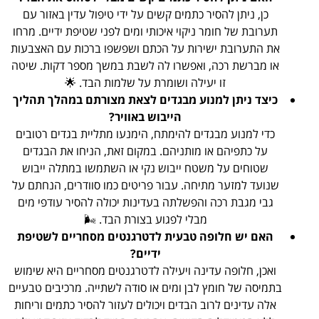
כן, ניתן להסיר כתמים קשים על ידי טיפול עדין באזור עם
תערובת של חומר ניקוי איכותי ומים לפני שטיפת ידיים. מרחו
את התערובת ישירות על הכתם ושפשפו ברכות עם האצבעות
או מברשת רכה, ואפשרו לה לשבת במשך מספר דקות. שיטה
זו יעילה ושומרת על שלמות הבד. 🌟
כיצד ניתן למנוע מבגדים לצאת מצורתם במהלך תהליך
הייבוש באוויר?
כדי למנוע מבגדים להימתח, הימנעו מתליית בגדים רטובים
על כתפיהם או מותניהם. במקום זאת, הניחו את הבגדים
שטוחים על משטח ייבוש נקי או השתמשו במתלה ייבוש
שנועד למזער מתיחה. עבור פריטים כמו סוודרים, הנחתם על
גבי מגבת רכה והפשלתה בעדינות יכולה להסיר עודפי מים
מבלי לפגוע בצורת הבד. 🌬️
האם יש חלופה טבעית לדטרגנטים מסחריים לשטיפת
ידיים?
ואכן, חלופה עדינה ויעילה לדטרגנטים מסחריים היא שימוש
בתמיסה של חומץ לבן ומים או סודה לשתייה. מרכיבים טבעיים
אלה עדינים לרוב הבדים ויכולים לעזור להסיר כתמים וריחות