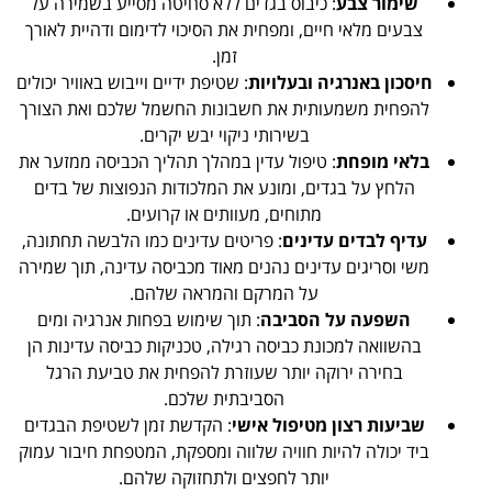
שימור צבע
: כיבוס בגדים ללא סחיטה מסייע בשמירה על
צבעים מלאי חיים, ומפחית את הסיכוי לדימום ודהיית לאורך
זמן.
חיסכון באנרגיה ובעלויות
: שטיפת ידיים וייבוש באוויר יכולים
להפחית משמעותית את חשבונות החשמל שלכם ואת הצורך
בשירותי ניקוי יבש יקרים.
בלאי מופחת
: טיפול עדין במהלך תהליך הכביסה ממזער את
הלחץ על בגדים, ומונע את המלכודות הנפוצות של בדים
מתוחים, מעוותים או קרועים.
עדיף לבדים עדינים
: פריטים עדינים כמו הלבשה תחתונה,
משי וסריגים עדינים נהנים מאוד מכביסה עדינה, תוך שמירה
על המרקם והמראה שלהם.
השפעה על הסביבה
: תוך שימוש בפחות אנרגיה ומים
בהשוואה למכונת כביסה רגילה, טכניקות כביסה עדינות הן
בחירה ירוקה יותר שעוזרת להפחית את טביעת הרגל
הסביבתית שלכם.
שביעות רצון מטיפול אישי
: הקדשת זמן לשטיפת הבגדים
ביד יכולה להיות חוויה שלווה ומספקת, המטפחת חיבור עמוק
יותר לחפצים ולתחזוקה שלהם.